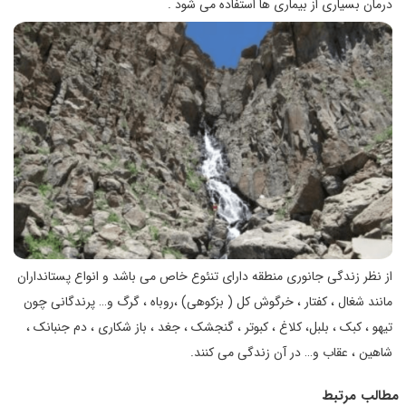
درمان بسیاری از بیماری ها استفاده می شود .
از نظر زندگی جانوری منطقه دارای تنئوع خاص می باشد و انواع پستانداران
مانند شغال ، کفتار ، خرگوش کل ( بزکوهی) ،روباه ، گرگ و… پرندگانی چون
تیهو ، کبک ، بلبل، کلاغ ، کبوتر ، گنجشک ، جغد ، باز شکاری ، دم جنبانک ،
شاهین ، عقاب و… در آن زندگی می کنند.
مطالب مرتبط