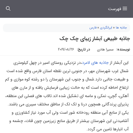
فتن
فهرست
ه
حتوا
جاذبه ها
»
ایرانگردی
»
فارس
جاذبه طبیعی آبشار زیبای چک چک
نویسنده:
سمیرا هادی
در تاریخ:
2019/08/26
این آبشار از
جاذبه های لامرد
،در نزدیکی روستای اسیر در چهل کیلومتری
شمال غرب شهرستان مهر، در جنوبی ترین نقطه استان فارس واقع شده است
و طبیعت جالبی دارد.شمال و جنوب این شهرستان را دو رشته کوه موازی و کم
ارتفاع احاطه کرده است که به حالت زیبایی فرسایش یافته و از مارن های
آهکی، گچی، نمکی و ماسه ای تشکیل شده اند.تالاب های فصلی این منطقه،
پذیرای پرندگانی همچون درنا و لک لک از مناطق مختلف سیبری می باشند.
یکی از منابع آبی منطقه رودخانه شور است ولی آب مورد نیاز کشاورزی و
آشامیدنی این شهرستان بیشتر از طریق منابع زیرزمین چون قنات، چشمه و
آب انبارها تامین می گردد.