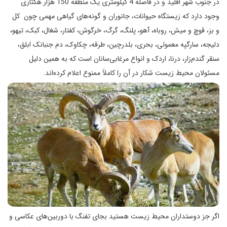
در جنوب شهر اقلید و در فاصله 4 کیلومتری یک منطقه 150 هزار هکتاری
وجود دارد که زیستگاه حیوانات، جانوران و گونه‌های گیاهی مهمی چون کل
و بز، قوچ و میش، روباه، آهو، پلنگ، گرگ، خرگوش، کفتار، شغال، کبک، تیهو،
دلیجه، سارگپه معمولی، بحری، بلدرچین، طرقه، چکاوک، دم جنبانک ابلق،
سنقر گندم‌زار، درنا، اردک و انواع مرغابی‌سانان است که به همین دلیل
مسئولان محیط زیست شکار در آن را کاملاً ممنوع اعلام کرده‌اند.
اگر جز دوستداران محیط زیست هستید بجای تفنگ با دوربین‌های عکاسی و