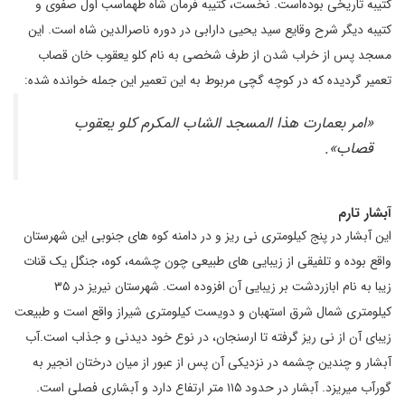
کتیبه تاریخی بوده‌است. نخست، کتیبه فرمان شاه طهماسب اول صفوی و
کتیبه دیگر شرح وقایع سید یحیی دارابی در دوره ناصرالدین شاه است. این
مسجد پس از خراب شدن از طرف شخصی به نام کلو یعقوب خان قصاب
تعمیر گردیده که در کوچه گچی مربوط به این تعمیر این جمله خوانده شده:
«امر بعمارت هذا المسجد الشاب المکرم کلو یعقوب
قصاب».
آبشار تارم
این آبشار در پنج کیلومتری نی ریز و در دامنه کوه های جنوبی این شهرستان
واقع بوده و تلفیقی از زیبایی های طبیعی چون چشمه، کوه، جنگل یک قنات
زیبا به نام ابازردشت بر زیبایی آن افزوده است. شهرستان نیریز در ۳۵
کیلومتری شمال شرق استهبان و دویست کیلومتری شیراز واقع است و طبیعت
زیبای آن از نی ریز گرفته تا ارسنجان، در نوع خود دیدنی و جذاب است.آب
آبشار و چندین چشمه در نزدیکی آن پس از عبور از میان درختان انجیر به
گورآب میریزد. آبشار در حدود ۱۱۵ متر ارتفاع دارد و آبشاری فصلی است.