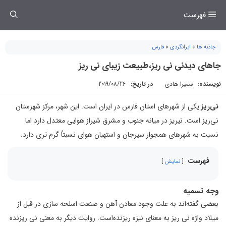
فتن
فهرست
ه
حتوا
جاذبه ها
»
ایرانگردی
»
فارس
جاهای دیدنی نی ریز،طبیعت زیبای نی ریز
نویسنده:
سمیرا هادی
در تاریخ:
2019/08/26
نی‌ریز
یکی از شهرهای استان فارس در ایران است. این شهر، مرکز شهرستان
نی‌ریز است. نیریز در میانه جنوب و مشرق شیراز هوایی معتدل دارد اما
نسبت به شهرهای همجوار سیرجان و استهبان هوای نسبتاً گرم تری دارد.
فهرست
نمایش
وجه تسمیه
بعضی گفته‌اند به علت وجود معادن آهن و صنعت اسلحه سازی در قبل از
میلاد واژه نی ریز به معنای نیزه ریزنده‌است. روایت دیگر به معنی نی ریزنده