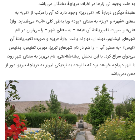
به علت وجود نی زارها در اطراف دریاچهٔ بختگان می‌باشد.
عقیدهٔ دیگری دربارهٔ نام «نی ریز» وجود دارد که آن را مرکب از «نی» به
معنای «شهر» و «ریز» به معنای «رود» ویا به‌طور کلی «آب» می‌شمارد. واژهٔ
«نی» و صورت تغییریافتهٔ آن «نِه» – به معنای شهر – را می‌توان در نام
شهرهای نیشابور، نهبندان، نهاوند یافت. واژهٔ «ریز» و صورت تغییریافتهٔ آن
«لیس» -به معنی آب – را هم در نام شهرهای تبریز، مهریز، تفلیس، بدلیس
می‌توان سراغ کرد. با این تحلیل ریشه‌شناختی، نام نی‌ریز به معنای شهرِ رود،
یا شهر دریاچه خواهد بود که با توجه به نزدیکی نیریز به دریاچهٔ نیریز، دور از
ذهن نمی‌باشد.