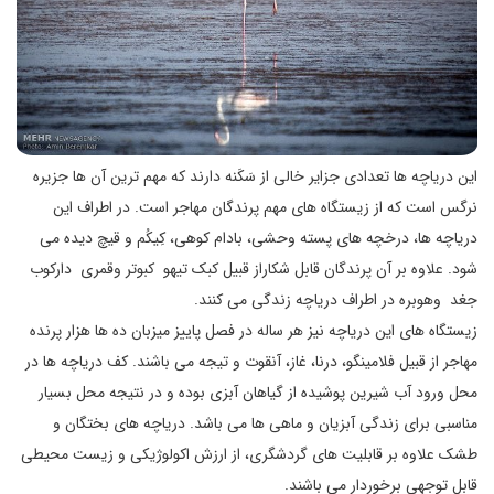
این دریاچه ها تعدادی جزایر خالی از سَکَنه دارند که مهم ترین آن ها جزیره
نرگس است که از زیستگاه های مهم پرندگان مهاجر است. در اطراف این
دریاچه ها، درخچه های پسته وحشی، بادام کوهی، کِیکُم و قیچ دیده می
شود. علاوه بر آن پرندگان قابل شکاراز قبیل کبک تیهو کبوتر وقمری دارکوب
جغد وهوبره در اطراف دریاچه زندگی می کنند.
زیستگاه های این دریاچه نیز هر ساله در فصل پاییز میزبان ده ها هزار پرنده
مهاجر از قبیل فلامینگو، درنا، غاز، آنقوت و تیجه می باشند. کف دریاچه ها در
محل ورود آب شیرین پوشیده از گیاهان آبزی بوده و در نتیجه محل بسیار
مناسبی برای زندگی آبزیان و ماهی ها می باشد. دریاچه های بختگان و
طشک علاوه بر قابلیت های گردشگری، از ارزش اکولوژیکی و زیست محیطی
قابل توجهی برخوردار می باشند.