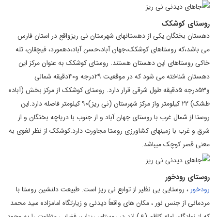
روستای کوشکک
دهستان بختگان یکی از دهستانهای شهرستان نی ریزواقع در استان فارس
می باشد،که روستاهای کوشکک،جهان آباد،حسن آباد،دهمورد، فیچقان، تله
خاکی روستاهای این دهستان هستند. روستای کوشکک به عنوان مرکز این
دهستان شناخته می شود که در موقعیت ۲۹درجه و۴۰دقیقه شمالی
و۵۳درجه ۵دقیقه طول شرقی قرار دارد. روستای کوشکک از مرکز بخش (آباده
طشک) ۲۲ کیلومتر واز مرکز شهرستان (نی ریز)۹۰ کیلومتر فاصله دارد.این
روستا از شمال غرب با روستای جهان آباد و از جنوب با دریاچه بختگان و از
شرق و غرب با زمینهای کشاورزی روستا مجاورت دارد.کوشکک از نظر لغوی به
معنی قصر کوچک میباشد.
روستای رودخور
رودخور
، روستایی بی نظیر از توابع نی ریز است. طبیعت دلنشین روستا با
مردمانی از جنس نور ،‌ مکان های واقعاً دیدنی و زیارتگاه امامزاده سید محمد
که از نوادگان امام کاظم (ع) اند در روستای ریزاب، فضایی متفاوت را به وجود