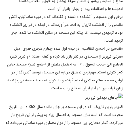
مدح و ستایش پیامبر و امامان شیعه بوده و به خوبی انعکاس‌دهنده
اندیشه‌ها و اعتقادات پیدا و پنهان بانیان آن است.
برخى این مسجد را آتشکده دانسته و گفته‌‌‌‌اند که در دوره ساسانیان، آتش
مقدس را از آتشکده کاریان به آنجا مى‌‌‌‌آورده‌‌‌‌اند در اینکه در نی‌ریز آتشکده
بوده، تردیدى نیست، امّا اینکه این مسجد در مکان آتشکده بنا شده، جاى
تردید است.
مقدسى در احسن التقاسیم در نیمه اول سده چهارم هجرى قمرى ذیل
معرفى نی‌ریز از مسجدى در کنار بازار یاد کرده و گفته است: «و نیریز کبیره
الجامع الى جانب السوق …» . به احتمال منظور از «جامع کبیر» مسجد جامع
کبیر کنونى است. مهم‌ترین تحقیق درباره این مسجد، توسط آندره‌‌‌‌گدار در
اوایل سده بیستم میلادى انجام گرفته و با عنوانِ «مسجد جمعه نی‌ریز » به
زبان فرانسوى در آثار ایران به طبع رسیده است.
قدیمی‌ترین تاریخى که در این مسجد بر جاى مانده سالِ 363 ه . ق. تاریخ
محراب است که البته بناى مسجد به احتمال زیاد به پیش از این تاریخ باز
مى‌‌‌‌گردد. گدار معمارى این مسجد را از نوع معمارى دوره ساسانى مى‌‌‌‌داند که