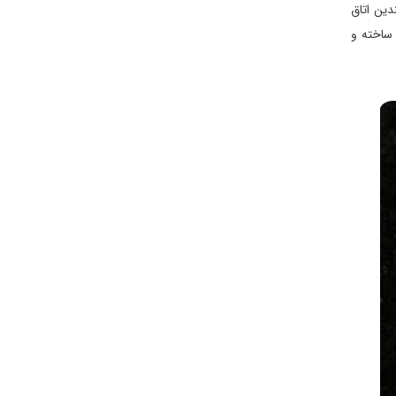
دین اتاق
ار و از آثار مویدالدوله طهماسب میرزا نوه فتحعلیشاه و حاکم فارس است که در سال ۱۲۷۵ ه.ق ساخته و