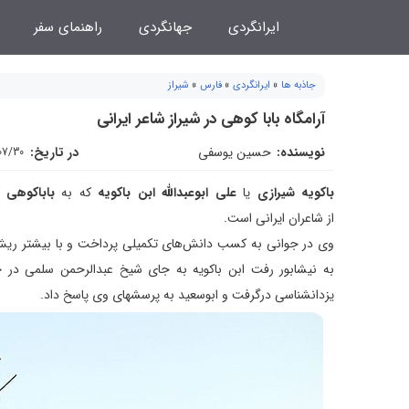
فتن
ایرانگردی
جهانگردی
راهنمای سفر
ه
حتوا
جاذبه ها
»
ایرانگردی
»
فارس
»
شیراز
آرامگاه بابا کوهی در شیراز شاعر ایرانی
نویسنده:
حسین یوسفی
در تاریخ:
07/30
باکویه شیرازی
یا
علی ابوعبدالله ابن باکویه
که به
باباکوهی
از شاعران ایرانی است.
وی در جوانی به کسب دانش‌های تکمیلی پرداخت و با بیشتر ریش س
به نیشابور رفت ابن باکویه به جای شیخ عبدالرحمن سلمی در خان
یزدانشناسی درگرفت و ابوسعید به پرسشهای وی پاسخ داد.