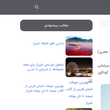
مطالب پیشنهادی
دیدنی های اطراف شیراز
نیز نامدار است (زادهٔ نزدیک به سال ۳۳۷ هجری در شیراز – درگذشتهٔ ۴۴۲ هجری)
جاهای تفریحی شیراز برای همه
د سرشناس
سلیقه‌ها؛ از تاریخی تا مدرن
گوناگون
بهترین سوغات استان فارس از
گلاب میمند تا نان یوخه شیراز