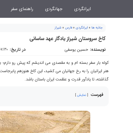
فتن
ایرانگردی
جهانگردی
راهنمای سفر
ه
حتوا
جاذبه ها
»
ایرانگردی
»
فارس
»
شیراز
کاخ سروستان شیراز یادگار عهد ساسانی
نویسنده:
حسین یوسفی
در تاریخ:
07/30
کوله بار سفر بسته ام و به مقصدی می اندیشم که پیش رو دارم؛ 
هنر ایرانیان را به رخ جهانیان می کشید، این کاخ هنوزهم پابرجاست، 
گذاشته، تا یادآور قدرت و عظمت ایران باستان باشد.
فهرست
نمایش