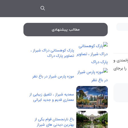
مطالب پیشنهادی
پارک کوهستانی دراک شیراز ،
تصاویر پارک دراک
انمندی و
را برجای
موزه پارس شیراز در باغ نظر
سعدیه شیراز ، تلفیق زیبایی از
معماری قدیم و جدید ایرانی
باغ نارنجستان قوام یکی از
بهترین دیدنی های شیراز