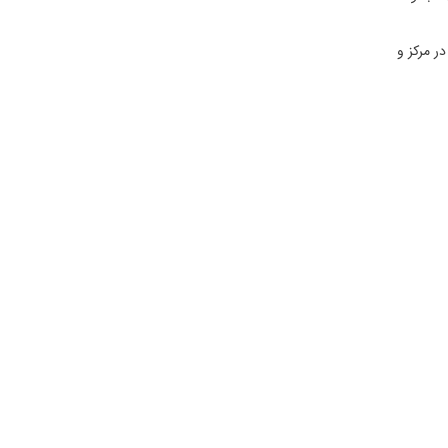
و ۱۸ متر ارتفاع دارد. همچنین در مرکز و