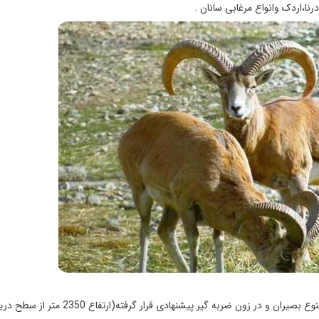
رنا،اردک وانواع مرغابی سانان .
آمار آب و هوا از ایستگاه هواشناسی شهر اقلید در كنار منطقه شكار ممنوع بصیران و در زون ضربه گیر پیشنهادی قرار گرفته(ارتفاع 2350 مت