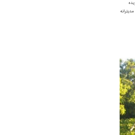
باریده
دیترانه