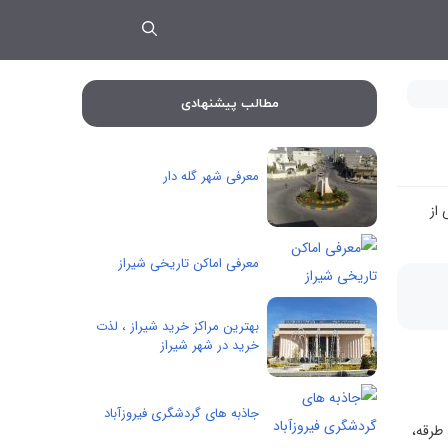
مطالب پیشنهادی
معرفی شهر گله دار
ه در قسمتی از
معرفی اماکن تاریخی شیراز
بهترین مراکز خرید شیراز ، لذت
خرید در شهر شیراز
جاذبه های گردشگری فیروزآباد
طرقه،