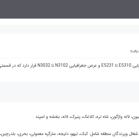
2019/
،با وسعت۱۵۰۰۰۰ هکتار در طول جغرافیایی E5310 تا E5231 و عرض جغرافیایی N3102 تا N3032 قرار دارد ک
ون، لاله واژگون، شاه تره، کلاغک، پنیرک، لاله، بنفشه و اسپند .
شغال وپرندگان منطقه شامل: کبک، تیهو، دلیجه، سارگپه معمولی، بحری، بلدرچین، 