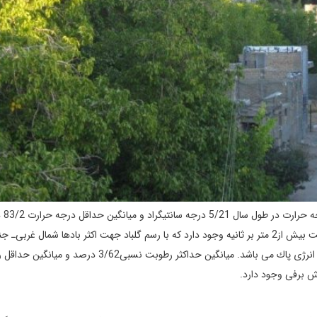
میانگین روزهای یخبندا
سانتی گراد می باشد.بطور میانگین در طول سال 166 روز باد با سرعت بیش از2 متر بر ثانیه وجود دارد كه با رسم گلباد جهت اكثر بادها شمال غربی‌
شرقی می باشد كه جای تامل و مطالعه احداث نیروگاه بادی و تولید انرژی پاك می باشد. میانگین حداكثر رطوبت نسبی/62