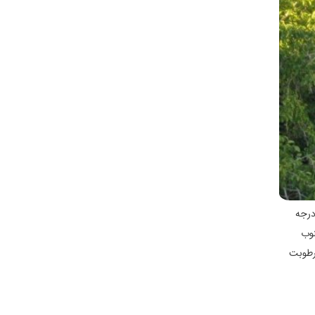
ن در طول سال 89 روز و میانگین حداكثر درجه حرارت در طول سال 5/21 درجه سانتیگراد و میانگین حداقل درجه حرارت 83/2 درجه
ـ جنوب
3 درصد و میانگین حداقل رطوبت