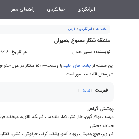
فتن
ایرانگردی
جهانگردی
راهنمای سفر
ه
حتوا
جاذبه ها
»
ایرانگردی
»
فارس
منطقه شکار ممنوع بصیران
نویسنده:
سمیرا هادی
در تاریخ:
08/26
این منطقه از
جاذبه های اقلید
شهرستان اقلید محصور است.
فهرست
نمایش
پوشش گیاهی
درمنه ،انواع گون، خار شتر، کما، علف مار، گلرنگ، تاتوره، میخک، فرفی
حیات وحش
کل وبز، قوچ ومیش، روباه، آهو، پلنگ، گرگ، خرگوش ، تشی، کفتار، 