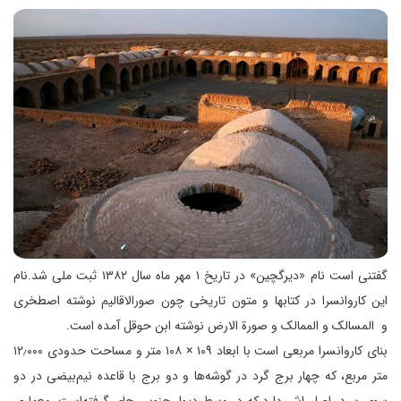
گفتنی است نام «دیرگچین» در تاریخ ۱ مهر ماه سال ۱۳۸۲ ثبت ملی شد.نام
این کاروانسرا در کتابها و متون تاریخی چون صورالاقالیم نوشته اصطخری
و المسالک و الممالک و صورة الارض نوشته ابن حوقل آمده است.
بنای کاروانسرا مربعی است با ابعاد ۱۰۹ × ۱۰۸ متر و مساحت حدودی ۱۲٫۰۰۰
متر مربع، که چهار برج گرد در گوشه‌ها و دو برج با قاعده نیم‌بیضی در دو