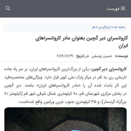
فتن
فهرست
ه
حتوا
جاذبه ها
»
ایرانگردی
»
قم
کاروانسرای دیر گچین بعنوان مادر کاروانسراهای
ایران
نویسنده:
حسین یوسفی
در تاریخ:
2026/06/29
کاروانسرای دِیرِ گچین
، یکی از بزرگ‌ترین کاروانسراهای ایران، بر سر راه جاده
تاریخی ری به قم در مرکز پارک ملی کویر قرار دارد. ویژگی‌های منحصربه‌فرد
این اثر باعث شده آن را «مادر کاروانسراهای ایران» بنامند. دیر گچین
در بخش مرکزی شهرستان قم، ۸۰ کیلومتری شمال شرقی شهر قم (کیلومتر ۶۰
بزرگراه گرمسار)، و ۳۵ کیلومتری جنوب غربی ورامین واقع شده‌است.