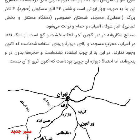
سوی سردر اصلی‌اش دارد که در وسط دیوار جنوبی جای گرفته‌است. معماری
این بنا به صورت چهار ایوانی است و شامل ۴۴ اتاق مسکونی (حجره)، ۴ تالار
بزرگ (اصطبل)، مسجد، شبستان خصوصی (دستگاه مستقل و بخش
اعیانی)، انبار علوفه، آسیاب، و حمام و توالت می‌شود.
مصالح به‌کاررفته در دیر گچین آجر، آهک، خشت و گچ است. از سنگ فقط
در آسیاب، محرابِ مسجد، و بالای دروازهٔ ورودی استفاده شده‌است که اکنون
وجود ندارند. در این بنا از چوب استفاده نشده‌است و حجره‌ها بدون در و
پنجره‌اند، اما احتمالاً دروازه آن چوبی بوده‌است که اکنون اثری از آن نیست.