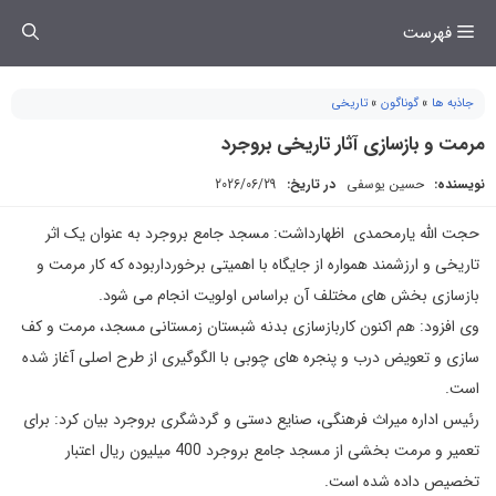
فتن
فهرست
ه
حتوا
جاذبه ها
»
گوناگون
»
تاریخی
مرمت و بازسازی آثار تاریخی بروجرد
نویسنده:
حسین یوسفی
در تاریخ:
2026/06/29
حجت الله یارمحمدی اظهارداشت: مسجد جامع بروجرد به عنوان یک اثر
تاریخی و ارزشمند همواره از جایگاه با اهمیتی برخورداربوده که کار مرمت و
بازسازی بخش های مختلف آن براساس اولویت انجام می شود.
وی افزود: هم اکنون کاربازسازی بدنه شبستان زمستانی مسجد، مرمت و کف
سازی و تعویض درب و پنجره های چوبی با الگوگیری از طرح اصلی آغاز شده
است.
رئیس اداره میراث فرهنگی، صنایع دستی و گردشگری بروجرد بیان کرد: برای
تعمیر و مرمت بخشی از مسجد جامع بروجرد 400 میلیون ریال اعتبار
تخصیص داده شده است.