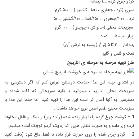
گردو چرخ کرده ….۱ پیمانه
سبزی (تره ، جعفری ، نعنا ، گشنیز ) ….۵۰۰ گرم
تره … ۲۰۰/جعفری … ۱۵۰/نعنا … ۱۰۰/گشنیز … ۵۰
سبزیجات محلی (خالواش ، چوچاق) ….۱۰۰ گرم
پیاز متوسط ….۱عدد
رب انار ….۳ تا ۵ ق غ (بسته به ترشی آن)
نمک و فلفل و گلپر
طرز تهیه مرحله به مرحله ی اناربیج
در ابتدای تهیه این غذا خدمت دوستان عرض کنم که اگر دسترسی به
سبزیجات محلی ندارید ، میتوانید با بقیه سبزیجاتی که گفته شدند و
دسترسی به آنها آسان تر است این غذا را تهیه کنید. اما حتما این غذا با
سبزیجات محلی طعم اصیل تری خواهد داشت .
1 –
گوشت چرخ کرده را با پیاز رنده شده (رنده ریز) و نمک و فلفل مخلوط
کرده ورز داده و به صورت قلقلی هایی اندازه یک گردو کوچک آماده میکنیم.
2 –
گردو چرخ شده را روی حرارت قرار داده تا فقط داغ شود (دقت کنید