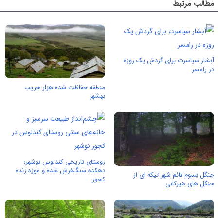
مطالب مرتبط
آبشار سیاسرت برای گردش یک روزه
در رامسر
منطقه حفاظت شده هزار جریب
بهشهر
روستای تاریخی کندلوس نوشهر؛
دهکده سنگ‌فرش شده و موزه زنده
جنگل نِسوم قائم شهر تیکه ای از
کجور
جنگل های هیرکانی