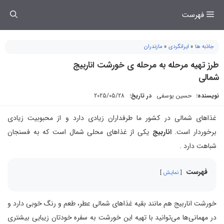
فتن
فهرست
ه
حتوا
جاذبه ها
»
ایرانگردی
»
مازندران
طرز تهیه مرحله به مرحله ی خورشت اناربیج
شمالی
نویسنده:
حسین یوسفی
در تاریخ:
2025/05/28
غذاهای شمالی در کشور ما طرفداران زیادی دارد و از محبوبیت زیادی
برخوردار است.
اناربیج
یکی از غذاهای محلی شمال است که به فسنجان
شباهت دارد .
فهرست
نمایش
خورشت اناربیج هم مانند بقیه غذاهای شمالی عطر، طعم و رنگ خوبی دارد و
در مهمانی‌ها می‌توانید با تهیه این خورشت به سفره خودتان زیبایی بیشتری