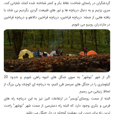
گردشگران در راستای شناخت نقاط بكر و كمتر شناخته شده كمك شایانی كند،
سری بزنیم و به دنبال دریاچه ها و تور های طبیعت گردی بگردیم بی شك با
یافته هایی از جمله: دریاچه فراخین، دریاچه فراخین دالاهو و دریاچه فراخین
در مازندران روبرو می شویم.
اگر از شهر “نوشهر” به سوی جنگل های انبوه راهی شویم و حدود 20
كیلومتری را در جنگل های سرسبز طی كنیم، به دریاچه ای كوچك ولی بزرگ از
لحاظ زیبایی می رسیم.
البته از سمت روستای”ویسر” در ارتفاعات البرز نیز به این دریاچه راه های
فرعی و بكری وجود دارد كه البته راه دسترسی از سمت شهر “نوشهر” راحت
ترین راه برای دیدن این بهشت كوچك در دل جنگل می باشد.