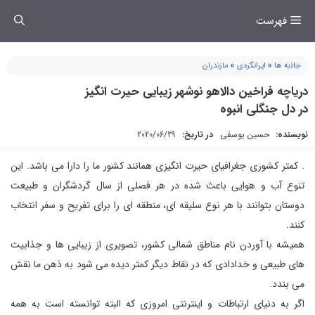
فتن
فهرست
ه
حتوا
جاذبه ها
»
ایرانگردی
»
مازندران
درياچه فراخين دالاهو نوشهر زیبایی حیرت انگیز
در دل جنگلی انبوه
نویسنده:
حسین یوسفی
در تاریخ:
2020/06/29
. كمتر كشوری جغرافیای حیرت انگیزی همانند كشور ما را دارا می باشد. این
تنوع آب و هوایی باعث شده در هر فصلی از سال گردشگران و طبیعت
دوستان بتوانند با هر نوع سلیقه ای، منطقه ای را برای تفریح و سفر انتخاب
كنند.
همیشه با آوردن نام مناطق شمالی كشور، تصویری از زیبایی ها و جذابیت
های طبیعی و خدادادی كه در نقاط دیگر كمتر دیده می شود به ذهن ما نقش
می بندد.
اگر به دنیای ارتباطات و اینترنتی امروزی كه البته توانسته است به همه