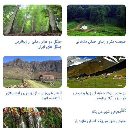
طبیعت بکر و زیبای جنگل دالخانی
جنگل دو هزار ، یکی از زیباترین
جنگل های ایران
روستای الیت جاذبه ای زیبا و دیدنی
آبشار هریجان ، از زیباترین آبشارهای
در مرزن آباد چالوس
رشته‌کوه البرز
معرفی شهر مرزیکلا استان مازندران