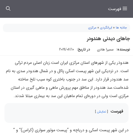
فتن
فهرست
ه
حتوا
جاذبه ها
»
ایرانگردی
»
مرکزی
جاهای دیدنی هندودر
نویسنده:
سمیرا هادی
در تاریخ:
2019/06/10
هندودَر يکی از شهرهای استان مرکزی ايران است.زبان اصلی مردم ترکی
است. در نزديکی اين شهر پيست اسکی پاکل و در شمال هندودر سدی به نام
سد هندودر قرار دارد. اين سد در جنوب باختری کوه سيب تلخ ساخته
شده‌است.سد هندودر از مناطق مهم پرورش ماهی و ماهی گيری در استان
مرکزی است ولی در دوره‌ای تمام ماهيان اين سد به بيماری مبتلا شدند.
فهرست
نمایش
در این شهر پیست اسکی و دریاچه و “پیست موتور سواری (کراس)” و ”