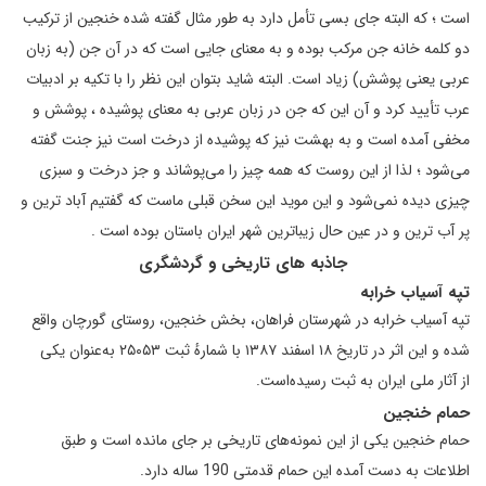
است ؛ که البته جای بسی تأمل دارد به طور مثال گفته شده خنجین از ترکیب
دو کلمه خانه جن مرکب بوده و به معنای جایی است که در آن جن (به زبان
عربی یعنی پوشش) زیاد است. البته شاید بتوان این نظر را با تکیه بر ادبیات
عرب تأیید کرد و آن این که جن در زبان عربی به معنای پوشیده ، پوشش و
مخفی آمده است و به بهشت نیز که پوشیده از درخت است نیز جنت گفته
می‌شود ؛ لذا از این روست که همه چیز را می‌پوشاند و جز درخت و سبزی
چیزی دیده نمی‌شود و این موید این سخن قبلی ماست که گفتیم آباد ترین و
پر آب ترین و در عین حال زیباترین شهر ایران باستان بوده است .
جاذبه های تاریخی و گردشگری
تپه آسیاب خرابه
تپه آسیاب خرابه در شهرستان فراهان، بخش خنجین، روستای گورچان واقع
شده و این اثر در تاریخ ۱۸ اسفند ۱۳۸۷ با شمارهٔ ثبت ۲۵۰۵۳ به‌عنوان یکی
از آثار ملی ایران به ثبت رسیده‌است.
حمام خنجین
حمام خنجین یکی از این نمونه‌های تاریخی بر جای مانده است و طبق
اطلاعات به دست آمده این حمام قدمتی 190 ساله دارد.