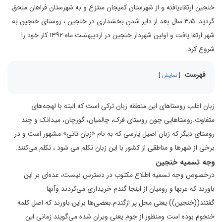
خنجین ارتقاءیافته و از شهرستان کمیجان منتزع و به شهرستان فراهان ملحق
گردید. ۳٫۵ سال بعد از دایر شدن بخشداری در خنجین ، روستای خنجین به
شهر ارتقا یافت و اولین شهردار خنجین در اردیبهشت ماه ۱۳۹۲ کار خود را
شروع کرد.
فهرست
نمایش
زبان اغلب روستاهای این منطقه زبان ترکی است که البته با لهجه‌های
متفاوت.روستاهایی چون روستای فرک، چالمیان، گورچان، میدانک و چند
روستای دیگر که زبان اصیل پارسی که به نام «زبان تاتی» مشهور است و در
برخی از شهرها و مناطقی از کشور با این زبان تکلم می شود ، تکلم می‌کنند.
وجه تسمیه خنجین
درخصوص وجه تسمیه اطلاع مکتوب در دسترس نیست، عده‌ای بر این
باورند که عربها و رومیان از اینجا گندم خریداری می‌کردند وآنها
گفتند((خنجین)) یعنی محل پر ازگندم.بعضی‌ها براین باورند که اصل کلمه
خنجوم بوده است ومنظور از جوم یعنی ویران شده می‌گویند زمانی این