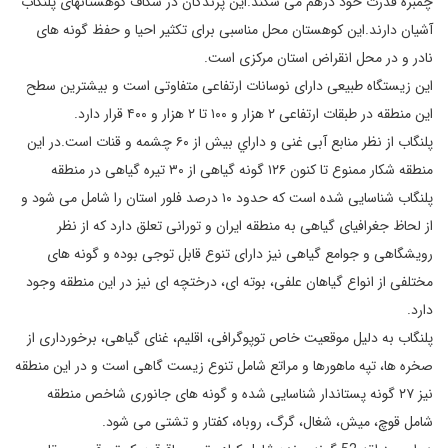
چمبره قدرت خود درهم می شکند.این پرندگان در شکاف کوهستانهای پلنگاب
آشیان دارند.این کوهستان محل مناسبی برای تکثیر احیا و حفظ گونه های
نادر و در محل انقراض استان مرکزی است.
اين زيستگاه طبيعی دارای نوسانات ارتفاعی متفاوتی است و بيشترين سطح
اين منطقه در طبقات ارتفاعی ۲ هزار و ۱۰۰ تا ۲ هزار و ۴۰۰ قرار دارد.
پلنگاب از نظر منابع آبی غنی و داراي بيش از ۶۰ چشمه و قنات است.در اين
منطقه شكار ممنوع تا كنون ۱۲۶ گونه گياهی از ۳۰ تيره گياهی در منطقه
پلنگاب شناسايی شده است كه حدود ۱۰ درصد فلور استان را شامل می شود و
از لحاظ جغرافيای گياهی به منطقه ايران و تورانی تعلق دارد كه از نظر
رويشگاهی و جوامع گياهی نيز دارای تنوع قابل توجی بوده و گونه های
مختلفی از انواع گياهان علفی، بوته ای، درختچه ای نيز در اين منطقه وجود
دارد.
پلنگاب به دليل موقعيت خاص توپوگرافی، اقليم، غنای گياهی، برخورداری از
صخره ها، تپه ماهورها و مراتع شامل تنوع زيست گاهی است و در اين منطقه
نيز ۲۷ گونه پستاندار شناسایی شده و گونه های جانوری شاخص منطقه
شامل قوچ، ميش، شغال، گرگ، روباه، كفتار و تشتی می شود.