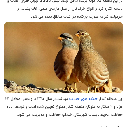
در اين منطقه 52 گونه پرنده شامل كبك، تيهو، باقرقره، كبوتر، قمری، عقاب و
دليجه اشاره كرد و انواع خزندگان از قبيل مارهای سمی، لاك پشت، و
مارمولك نيز به صورت پراكنده در اغلب مناطق ديده می شود.
اين منطقه که از
جاذبه های خنداب
میباشد،در سال ۱۳۹۰ با وسعتی معادل ۲۳
هزار و ۲ هكتار به عنوئان منطقه شكار ممنوع تعيين شده است و توسط اداره
حفاظت محيط زيست شهرستان خنداب حفاظت و مديريت می شود.