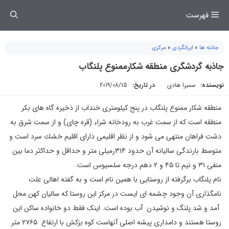
فتن
فهرست
ه
حتوا
جاذبه ها
»
ایرانگردی
»
مرکزی
جاذبه گردشگری منطقه شکارممنوع ‏پلنگاب
نویسنده:
سمیرا هادی
در تاریخ:
2019/08/15
منطقه شكار ممنوع پلنگاب در پنج كيلومتری خنداب از ذخيره گاه های بكر
منطقه است كه از سمت غرب به رودخانه شراء (قره چای) و از سمت شرق به
دشت فراهان منتهی می شود و از نظر اقليمی دارای اقليم خشك سرد است و
متوسط بارندگی ساليانه آن حدود ۳۱۴رميلی متر و حداقل و حداكثر دما بين
منفی ۳۱ و نيم تا ۴۵ و ۲ دهم درجه سلسيوس است.
نام پلنگاب برگرفته از روستایی با همین نام است و به گفته اهالی علت
نامگذاری آن وجود چشمه ای ایست در مرکز این روستا که سالیان کهن محل
آمد و شد پلنگ و نوشیدن آب بوده است. اینک فقط دو خانواده ساکن این
روستا هستند و دامداری پیشه اصلی آنهاست کوه بزکش با ارتفاع ۲۷۶۵ متر