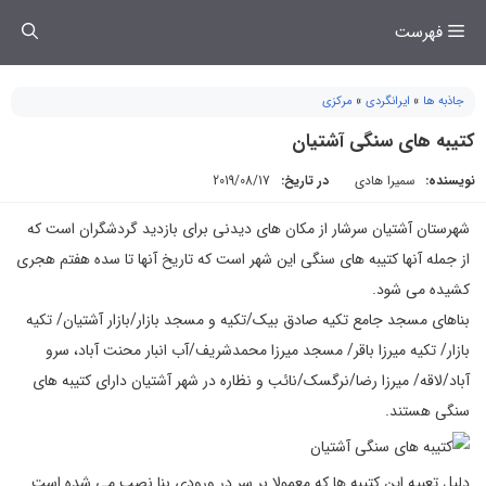
فتن
فهرست
ه
حتوا
جاذبه ها
»
ایرانگردی
»
مرکزی
کتیبه های سنگی آشتیان
نویسنده:
سمیرا هادی
در تاریخ:
2019/08/17
شهرستان آشتیان سرشار از مکان های دیدنی برای بازدید گردشگران است که
از جمله آنها کتیبه های سنگی این شهر است که تاریخ آنها تا سده هفتم هجری
کشیده می شود.
بناهای مسجد جامع تکیه صادق بیک/تکیه و مسجد بازار/بازار آشتیان/ تکیه
بازار/ تکیه میرزا باقر/ مسجد میرزا محمدشریف/آب انبار محنت آباد، سرو
آباد/لاقه/ میرزا رضا/نرگسک/نائب و نظاره در شهر آشتیان دارای کتیبه های
سنگی هستند.
دلیل تعبیه این کتیبه ها که معمولا بر سر در ورودی بنا نصب می شده است