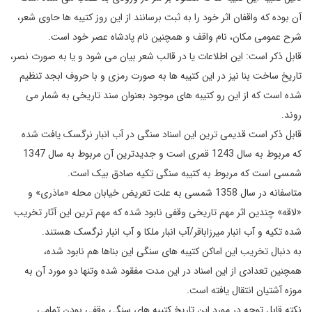
آن بوده که واقفان اثر خود را به ثبت برسانند از این روز کتیبه ها حاوی شعر،
شرح عمومی مکان، نام واقف و همچنین نام پادشاه عصر خود است.
قابل ذکر است: این اطلاعات یا در قالب شعر بیان می شود و یا به صورت نصر،
تاریخ ساخت بنا نیز در این کتیبه ها به صورت رمزی و با حروف ابجد تنظیم
شده است که از این رو کتیبه های موجود بعنوان سند تاریخی به شمار می
روند.
قابل ذکر است قدیمی ترین این اسناد سنگی در آب انبار نرگسک یافت شده
که مربوط به سال 1243 قمری است و جدیدترین آن مربوط به سال 1347
شمسی است که مربوط به کتیبه سنگی تکیه صادق بیک است.
متاسفانه در سال 1358 شمسی به علت تعریض خیابان محله «ماذری» و
«لاقه» چندین اثر مهم تاریخی وقفی نابود شده که مهم ترین این آثار تخریب
شده تکیه و آب انبار میرزاباقر/آب انبار ملکا و آب انبار نرگسک هستند.
به دنبال تخریب این اماکن کتیبه های سنگی این بناها هم نابود شده،
همچنین تعدادی از این اسناد در این مدت مفقود شده وتنها دو مورد آن به
موزه آشتیان انتقال یافته است.
نکته قابل توجه در مورد این تاریخ کتیبه های سنگی وقفی بودن تمامی