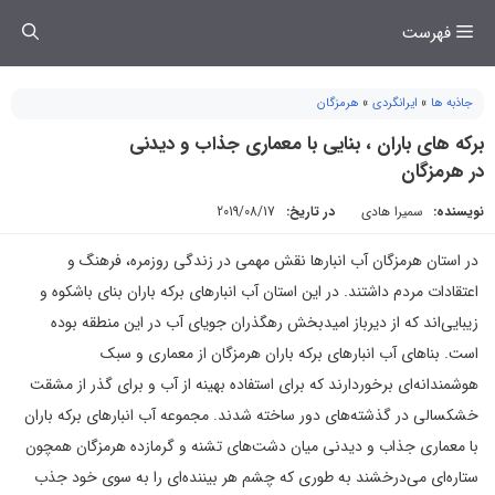
فتن
فهرست
ه
حتوا
جاذبه ها
»
ایرانگردی
»
هرمزگان
برکه های باران ، بنایی با معماری جذاب و دیدنی
در هرمزگان
نویسنده:
سمیرا هادی
در تاریخ:
2019/08/17
در استان هرمزگان آب انبارها نقش مهمی در زندگی روزمره، فرهنگ و
اعتقادات مردم داشتند. در این استان آب انبارهای برکه باران بنای باشکوه و
زیبایی‌‌اند که از دیرباز امیدبخش رهگذران جویای آب در این منطقه بوده
است. بناهای آب انبارهای برکه باران هرمزگان از معماری و سبک
هوشمندانه‌ای برخوردارند که برای استفاده بهینه از آب و برای گذر از مشقت
خشکسالی در گذشته‌های دور ساخته شدند. مجموعه آب انبارهای برکه باران
با معماری جذاب و دیدنی میان دشت‌های تشنه و گرمازده هرمزگان همچون
ستاره‌ای می‌درخشند به طوری که چشم هر بیننده‌ای را به سوی خود جذب