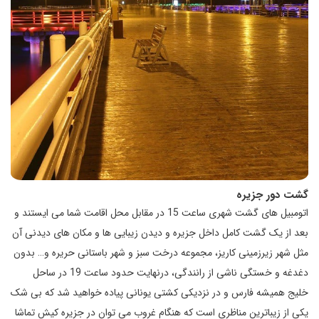
گشت دور جزیره
اتومبیل های گشت شهری ساعت 15 در مقابل محل اقامت شما می ایستند و
بعد از یک گشت کامل داخل جزیره و دیدن زیبایی ها و مکان های دیدنی آن
مثل شهر زیرزمینی کاریز، مجموعه درخت سبز و شهر باستانی حریره و… بدون
دغدغه و خستگی ناشی از رانندگی، درنهایت حدود ساعت 19 در ساحل
خلیج همیشه فارس و در نزدیکی کشتی یونانی پیاده خواهید شد که بی شک
یکی از زیباترین مناظری است که هنگام غروب می توان در جزیره کیش تماشا