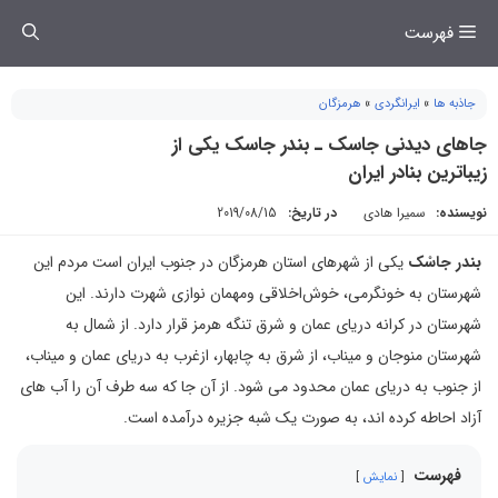
فتن
فهرست
ه
حتوا
جاذبه ها
»
ایرانگردی
»
هرمزگان
جاهای دیدنی جاسک ـ بندر جاسک یکی از
زیباترین بنادر ایران
نویسنده:
سمیرا هادی
در تاریخ:
2019/08/15
بندر جاسْک
یکی از شهرهای استان هرمزگان در جنوب ایران است مردم این
شهرستان به خونگرمی، خوش‌اخلاقی ومهمان نوازی شهرت دارند. این
شهرستان در کرانه دریای عمان و شرق تنگه هرمز قرار دارد. از شمال به
شهرستان منوجان و میناب، از شرق به چابهار، ازغرب به دریای عمان و میناب،
از جنوب به دریای عمان محدود می شود. از آن جا که سه طرف آن را آب های
آزاد احاطه کرده اند، به صورت یک شبه جزیره درآمده است.
فهرست
نمایش