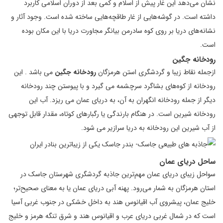
نشان می‌دهد این غار پیش از اسلام و کمی بعد از دوران اسلامی کاربرد
داشته است. در گوشه‌هایی از غار طاقچه‌هایی ساخته شده است. وجود آثار و
نشانه‌های دریا بر روی کوه سادرمن بیانگر مجاورت دریا با این مکان بوده
است.
رودخانه جگين
ازجمله نقاط زیبا و گردشگری استن هرمزگان
رودخانه جگین
می باشد . اين
رودخانه از کوه‌های بشاگرد سرچشمه می گيرد و با پيوستن چند رودخانه
ديگر از جمله رودخانه انگهران به آن، به دريای عمان می ريزد. آب اين
رودخانه شيرين است. در هنگام بارندگی يا رگبارهای کوتاه، مقدار قابل توجهی
از آب شيرين اين رودخانه به دريا سرازير می شود.
ساحل دریای عمان
سواحل زیبای دریای عمان مهم‌ترین جاذبه گردشگری شهرستان جاسک در
استان هرمزگان به شمار می‌رود. پهنه آبی دریای عمان یا به معنای صحیح‌تر؛
خلیج عمان، پیشروی آب اقیانوس هند به داخل خشکی در جنوب غربی آسیا
است که در شمال غربی دریای عرب و اقیانوس هند و شرق تنگه هرمز و خلیج