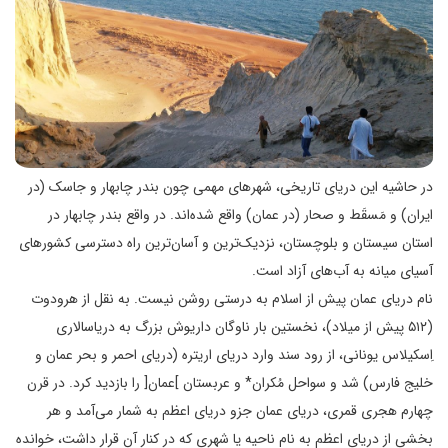
در حاشیه این دریای تاریخی، شهرهای مهمی چون بندر چابهار و جاسک (در
ایران) و مَسقَط و صحار (در عمان) واقع شده‌اند. در واقع بندر چابهار در
استان سیستان و بلوچستان، نزدیک‌ترین و آسان‌ترین راه دسترسی کشورهای
آسیای میانه به آب‌های آزاد است.
نام دریای عمان پیش از اسلام به درستی روشن نیست. به نقل از هرودوت
(۵۱۲ پیش از میلاد)، نخستین بار ناوگان داریوش بزرگ به دریاسالاری
اِسکیلاس یونانی، از رود سند وارد دریای اریتره (دریای احمر و بحر عمان و
خلیج فارس) شد و سواحل مُکران* و عربستان ]عمان[ را بازدید کرد. در قرن
چهارم هجری قمری، دریای عمان جزو دریای اعظم به شمار می‌آمد و هر
بخشی از دریای اعظم به نام ناحیه یا شهری که در کنار آن قرار داشت، خوانده