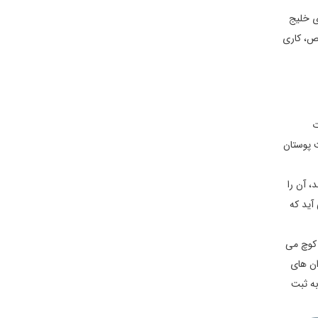
ای خلیج
صص، کاری
ت
 پوستان
مد، آن را
 نظر می آید که
 کوچ می
ان های
به ثبت