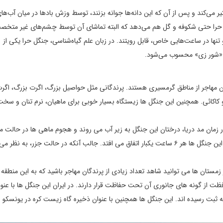
ثیر می‌کند و پس از آن که این دانه‌ها جوانه بزنند، توسط وزش بادها در میان آب‌ه
رخت حرا حتی شکوفه و گل هم می‌دهد که البته تماشای آن توسط چشم‌های غیر متخ
ها در ساعت‌هایی خاص، قابل رویتند. در زبان علم گیاه‌شناسی، جنگل حرا یکی از
 «شور زی» محسوب می‌شود.
ن مهاجر از مناطق گرمسیری هستند. پرندگانی مثل حواصیل بزرگ، اگرت بزرگ، اگر
کاکائی. همچنین این جنگل ها زیستگاه بسیار خوبی برای ماهیان، نرم تنان و سخت
 در حدود ۱ و نیم متر است. اما در زمان مد دریا، درختان این جنگل به زیر آب می روند و هجوم ماهی ها در حالت 
به محلی مناسب برای ماهیگیری تبدیل می کند. حالت جزر و مد در این جنگل ها هر ۶ ساعت یکبار اتفاق می افتد. جالب آنکه در حالت جزر، به
 زمستان ها می توانید شاهد تعداد زیادی از پرندگان مهاجر باشید که به این منطقه
فظت از گونه های جانوری آن تحت حفاظت قرار دارند. در ایران این جنگل ها با عنو
 ثبت رسیده اند. این جنگل ها همچنین با عنوان ذخیره گاه زیست کره در یونسکو 