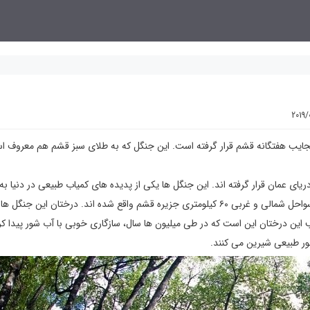
2019/
یب هفتگانه قشم قرار گرفته است. این جنگل که به طلای سبز قشم هم معروف ا
ج فارس و دریای عمان قرار گرفته اند. این جنگل ها یکی از پدیده های کمیاب طبیعی در دنیا به
می آیند و تحت حفاظت قرار دارند. ۲۴۰۰ هکتار از این جنگل ها در سواحل شمالی و غربی ۶۰ کیلومتری جزیره قشم واقع شده اند. درختان این
تا ۶ متر می رسد. ویژگی جالب این درختان این است که در طی میلیون ها سال، سازگاری خوبی با آب شور پیدا ک
طور طبیعی شیرین می کنند.