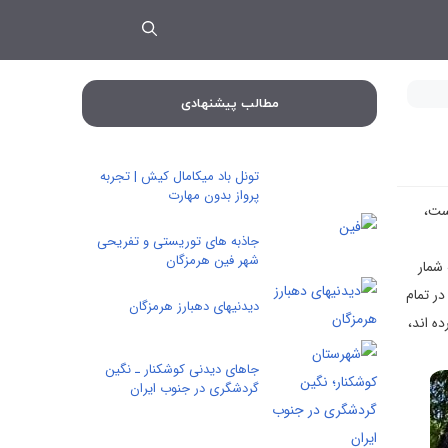
مطالب پیشنهادی
تونل باد میکامال کیش | تجربه
پرواز بدون مهارت
ست،
جاذبه های توریستی و تفریحی
شهر فین هرمزگان
 شمار
 جنگل ها در تمام
دیدنیهای دهبارز هرمزگان
رده اند،
جاهای دیدنی کوشکنار ـ نگین
گردشگری در جنوب ایران