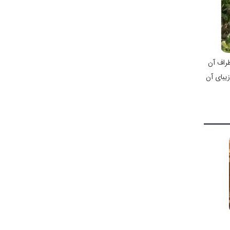
طراف آن
یبای آن