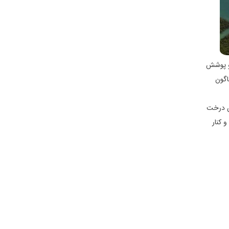
 و پوشش
اگون
ین درخت
 کنار