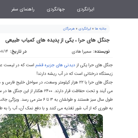
فتن
ایرانگردی
جهانگردی
راهنمای سفر
ه
حتوا
جاذبه ها
»
ایرانگردی
»
هرمزگان
جنگل های حرا ، یکی از پدیده های کمیاب طبیعی
نویسنده:
سمیرا هادی
در تاریخ:
08/14
جنگل های حرا یکی از
دیدنی های جزیره قشم
است که در لیست عجا
زیستگاه درختانی است که در آب ریشه دارند!
جنگل های حرا با ۲۲ هزار کیلومتر وسعت، در سواحل خلی
طول سال سبز هستند و طولشان به ۳ 
به طوری که از آب شور تغذیه می کنند و با دفع نمک آن، آب را به 