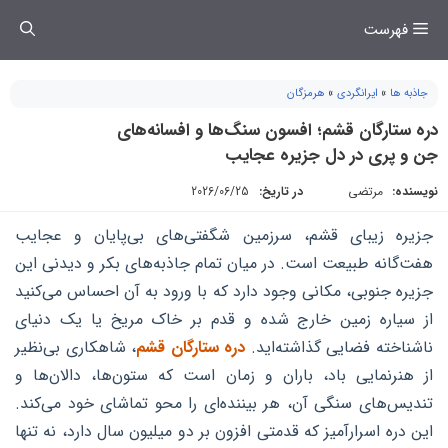
فتن
فهرست
ه
حتوا
جاذبه ها
»
ایرانگردی
»
هرمزگان
دره ستارگان قشم؛ افسون سنگ‌ها و افسانه‌های
جن و پری در دل جزیره عجایب
نویسنده:
مرتضی
در تاریخ:
2026/06/25
جزیره زیبای قشم، سرزمین شگفتی‌های بی‌پایان و عجایب
هفت‌گانه طبیعت است. در میان تمام جاذبه‌های بکر و دیدنی این
جزیره جنوبی، مکانی وجود دارد که با ورود به آن احساس می‌کنید
از سیاره زمین خارج شده و قدم بر خاک مریخ یا یک دنیای
ناشناخته فضایی گذاشته‌اید.
دره ستارگان قشم
، شاهکاری بی‌نظیر
از هنرنمایی باد، باران و زمان است که ستون‌ها، دالان‌ها و
تندیس‌های سنگی آن، هر بیننده‌ای را محو تماشای خود می‌کند.
این دره اسرارآمیز که قدمتی افزون بر دو میلیون سال دارد، نه تنها