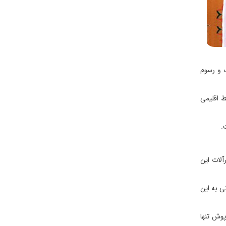
ب و رسوم
ط اقلیمی
.
لات این
ی به این
وش تنها