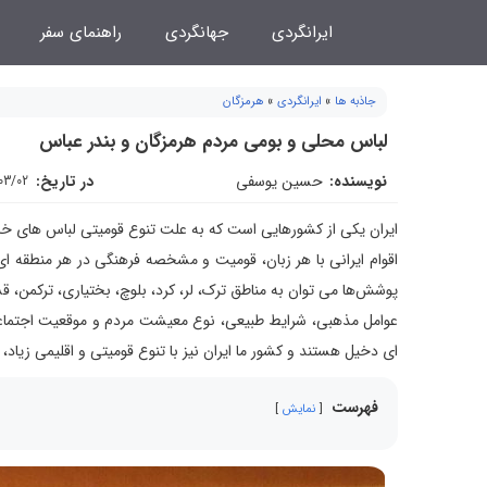
فتن
ایرانگردی
جهانگردی
راهنمای سفر
ه
حتوا
جاذبه ها
»
ایرانگردی
»
هرمزگان
لباس محلی و بومی مردم هرمزگان و بندر عباس
نویسنده:
حسین یوسفی
در تاریخ:
03/02
ایران یکی از کشورهایی است که به علت تنوع قومیتی لباس های 
اقوام ایرانی با هر زبان، قومیت و مشخصه فرهنگی در هر منطقه ای
پوشش‌ها می توان به مناطق ترک، لر، کرد، بلوچ، بختیاری، ترکمن، ق
عوامل مذهبی، شرایط طبیعی، نوع معیشت مردم و موقعیت اجتماع
ای دخیل هستند و کشور ما ایران نیز با تنوع قومیتی و اقلیمی زیا
فهرست
نمایش