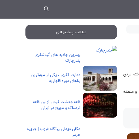
مطالب پیشنهادی
بهترین جاذبه های گردشگری
بندرچارک
خته ترین
عمارت فکری ، یکی از مهم‌ترین
بناهای دوره قاجاریه
و منطقه
قلعه وحشت کیش اولین قلعه
ترسناک و مهیج در ایران
مکان دیدنی پرتگاه غروب | جزیره
هرمز