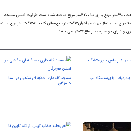
میباشد،در زمینی به وسعت۴۹۰۰متر مربع و زیر بنا ۳۲۰۰متر مربع ساخته شده است.ظرفیت اسمی مسجد
حدودا۲۹۰۰نفر که دارای یک سالن نماز جهت برادران در ابعاد۳۰*۵۰ مترمربع،سالن نماز جهت خواهران۲
و مناره به ارتفاع۵۲متر می باشد.
بندرعباس یا پرستشگاه بُتِ
مسجد گله داری جاذبه ای مذهبی در استان
هرمزگان