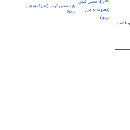
بازار صفین کیش (معروف به بازار
عربها)
۱*۳۰مترمربع،سالن کتابخانه۱۲*۳۰ مترمربع و وضو خانه و