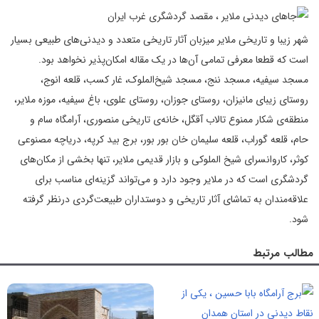
شهر زیبا و تاریخی ملایر میزبان آثار تاریخی متعدد و دیدنی‌های طبیعی بسیار
است که قطعا معرفی تمامی آن‌ها در یک مقاله امکان‌پذیر نخواهد بود.
مسجد سیفیه، مسجد ننج، مسجد شیخ‌الملوک، غار کسب، قلعه انوج،
روستای زیبای مانیزان، روستای جوزان، روستای علوی، باغ سیفیه، موزه ملایر،
منطقه‌ی شکار ممنوع تالاب آقگل، خانه‌ی تاریخی منصوری، آرامگاه سام و
حام، قلعه گوراب، قلعه سلیمان خان بور بور، برج بید کرپه، دریاچه مصنوعی
کوثر، کاروانسرای شیخ الملوکی و بازار قدیمی ملایر، تنها بخشی از مکان‌های
گردشگری است که در ملایر وجود دارد و می‌تواند گزینه‌ای مناسب برای
علاقه‌مندان به تماشای آثار تاریخی و دوستداران طبیعت‌گردی درنظر گرفته
شود.
مطالب مرتبط