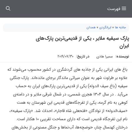
فتن
فهرست
ه
حتوا
جاذبه ها
»
ایرانگردی
»
همدان
پارک سیفیه‌ ملایر ، یکی از قدیمی‌ترین پارک‌های
ایران
نویسنده:
سمیرا هادی
در تاریخ:
2019/07/30
باغ های ایرانی یکی از جاذبه های گردشگری در کشور محسوب می‌شوند که
علاوه بر طراوت شهر به عنوان میراثی ماندگار برجای مانده‌اند. پارک جنگلی
سیفیه (باغ سیف الدوله) یکی از قدیمی‌ترین پارک‌های ایران به حساب
می‌آید . در سال ۱۳۰۴ هجری شمسی، در شمال شرقی ملایر و در دامنه‌ی
کوهی به نام گرمه، یکی از تفرجگاه‌های قدیمی این شهرستان به همت
«سیف‌الدوله» از نوادگان «فتحعلی شاه قاجار»، احداث شد. «پارک سیفیه»،
نام این تفرجگاه قدیمی است که دارای مساحت تقریبی ۱۰ هکتار است.
درختان کهنسال چنار، حوضچه‌ها، آب‌نماها و جنگل مصنوعی از بخش‌های