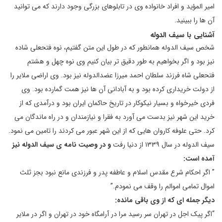
امیر المؤید و افراد خانواده وی در تابلوهای بزرگی وجود دارند که می توانید
آن ها را ببینید.
آشنایی با سیف الدوله
شخص سیف الدوله همانطور که در طول این متن گفتیم، نوه فتحعلی شاده
نیز بود و اگر بخواهیم به طور دقیق تر بیان کنیم وی نوه چهل و هشتم
فتحعلی شاه فرزند سلطان احمد میرزا عضدالدوله نیز بود. وی اراضی ملایر را
از دولت خریداری کرده بود و به آبادانی آن ها نیز همت گمارده بود. وی
فردی خیرخواه و بسیار نیکوکار در تاریخ حاکمان ایران بود و درآمدی که از
خرید این شهر نیز بدست می آورد به فقرا و نیازمندان و در راه ماندگان می
کرد. حتی علوفه کاروان هایی که از این شهر عبور می کردند را تامین می نمود.
سیف الدوله در سال ۱۳۳۹ از دنیا رفت
و در وصیت نامه ی سیف الدوله نیز
آمده است:
” اگر احکام شرع مقدس اسلام و عاطفه پدر و فرزندی مانع نبود بجز ثلث
اموال تمامی اموالم را وقف می نمودم.”
دیگر جمله ای که از وی باقی مانده:
“اگر پیک اجل در تهران سر رسید مرا در آرامگاه خود در تهران و اگر در ملایر