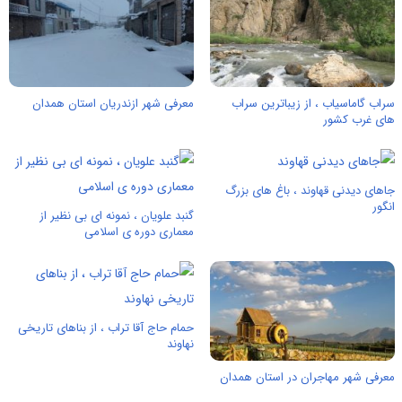
سراب گاماسياب ، از زیباترین سراب
معرفی شهر ازندریان استان همدان
های غرب کشور
جاهای دیدنی قهاوند ، باغ های بزرگ
انگور
گنبد علویان ، نمونه ای بی نظیر از
معماری دوره ی اسلامی
حمام حاج آقا تراب ، از بناهای تاریخی
نهاوند
معرفی شهر مهاجران در استان همدان