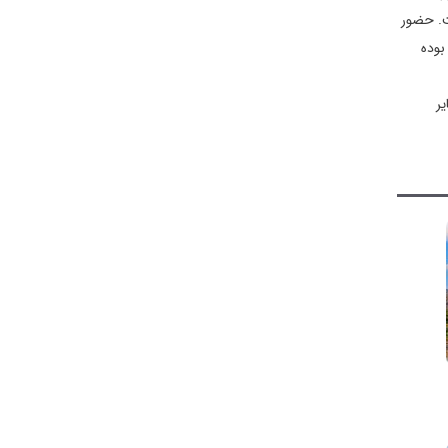
 است. حضور
بوده
یر