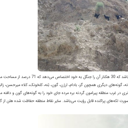
منطقه حفاظت شده هلن دارای وسعتی در حدود 40200 هکتار می‌باشد که 30 هکتار آن را جنگل به خود اختصاص می
ه، گونه‌های دیگری همچون گز، بادام، ارژن، گون، بُنه، کلخونک، کلاه میرحسن، زالز
ور، شکرتیغال و دافنه می‌باشد. جامعه جنگلی در ارتفاع 2000 متری در غرب منطقه پیرامون گردنه بره مرده جای خود را به گونه‌های گون و داف
 گونه پلاخور است که به صورت لکه‌های پراکنده قابل رؤیت می‌باشد. سایر نقاط منطقه حفاظت شده هلن از 