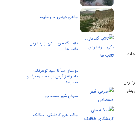
جاهای دیدنی مال خلیفه
تالاب گندمان ، یکی از زیباترین
تالاب ها
ر حاشیه رودخانه
روستای سرآقا سید کوهرنگ؛
ماسوله زاگرس در محاصره برف و
ردترین
صخره‌ها
ال 14/19 درجه سانتی‌گراد می‌باشد. میانگین بارندگی سالانه این منطقه 505/9 میلی‌متر
معرفی شهر صمصامی
جاذبه های گردشگری طاقانک