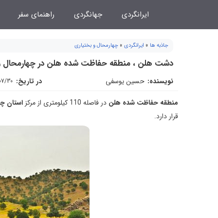
فتن
ایرانگردی
جهانگردی
راهنمای سفر
ه
حتوا
جاذبه ها
»
ایرانگردی
»
چهارمحال و بختیاری
دشت هلن ، منطقه حفاظت شده هلن در چهارمحال و
نویسنده:
حسین یوسفی
در تاریخ:
07/30
منطقه حفاظت شده هلن
در فاصله 110 کیلومتری از مرکز
استان چه
قرار دارد.