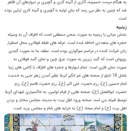
به هنگام مرمت حسینیه، آثاری از آئینه کاری و گچبری بر دیوارهای آن ظاهر
شد که چنین به نظر می رسد که بنای اولیه با گچبری و آئینه کاری تزئین بوده
است.
زینبیه
بخش میانی یا زینبیه به صورت صحن مسقفی است که اطراف آن به وسیله
حجره های متعددی احاطه شده است. غرفه های طبقه فوقانی، محل استقرار
زنان شرکت کننده در مراسم سوگواری بوده است. سقف بنا به صورت گنبدی
روپوش است که گنبد زیرین به صورت عرق چین و نمای گنبد فوقانی به
صورت نمای فلزی است. تمام دیوارها و حجره های اطراف با کاشی های زیبا
شامل 18 تابلو از صحنه های غم انگیز کربلا نظیر آمدن زعفر جنی به خدمت
امام حسین (ع)، رزم حضرت علی اکبر (ع)، رزم حضرت قاسم (ع)، رزم
حضرت ابوالفضل (ع)، صحنه هایی از قیام توابین، به خاکسپاری شهدای کربلا
توسط قبیله بنی اسد، صحنه ورود اهل بیت به مدینه، مجلس مختار و بردن
اهل بیت (ع) و امام سجاد (ع) به خرابه های شام و مجلس یزید است.