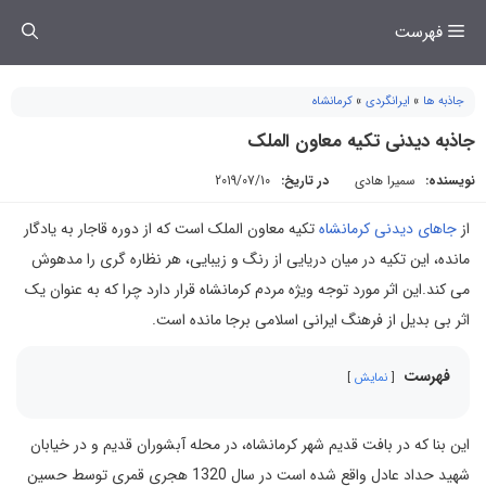
فتن
فهرست
ه
حتوا
جاذبه ها
»
ایرانگردی
»
کرمانشاه
جاذبه دیدنی تکیه معاون الملک
نویسنده:
سمیرا هادی
در تاریخ:
2019/07/10
از
جاهای دیدنی کرمانشاه
تکیه معاون الملک است که از دوره قاجار به یادگار
مانده، این تکیه در میان دریایی از رنگ و زیبایی، هر نظاره گری را مدهوش
می کند.این اثر مورد توجه ویژه مردم کرمانشاه قرار دارد چرا که به عنوان یک
اثر بی بدیل از فرهنگ ایرانی اسلامی برجا مانده است.
فهرست
نمایش
ای‍ن‌ ب‍ن‍‍ا ک‍ه‌ در ب‍‍اف‍ت‌ ق‍دی‍م‌ ش‍‍ه‍ر ک‍رم‍‍ان‍ش‍‍اه‌، در م‍ح‍ل‍ه‌ ‌آب‍ش‍ور‌ان‌ ق‍دی‍م‌ و در خ‍ی‍‍اب‍‍ان‌
ش‍‍ه‍ی‍د حد‌اد ‌ع‍‍ادل‌ و‌اق‍‍ع‌ شده‌ ‌اس‍ت‌ در س‍‍ال‌ 1320‌ ه‍ج‍ر‌ی‌ ق‍م‍ر‌ی‌ ت‍وس‍ط ح‍س‍ی‍ن‌