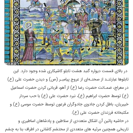
در بالای قسمت دیواره گنبد هشت تابلو کاشیکاری شده وجود دارد. این
تابلوها عبارتنـد از صحنـه‌ای از عروج پیامبـر (ص) و دیدن حضرت علی (ع)
در معراج، ضمـانت حضرت رضا (ع) از آهو، قربانی کردن حضرت اسماعیل
(ع) توسط حضرت ابراهیم (ع)، نبرد حضرت علی (ع) با حب سردار
خیبریان، باطل کردن جادوی جادوگران فرعون توسط حضرت موسی (ع) و
مکتبخانه فرزندان حضرت علی (ع).
در حاشیه پائین آن اشکال متعددی از سلاطین و پادشاهان اساطیری و
تاریخی همچنین مرثیه های متعددی از محتشم کاشانی در اطراف بنا به چشم