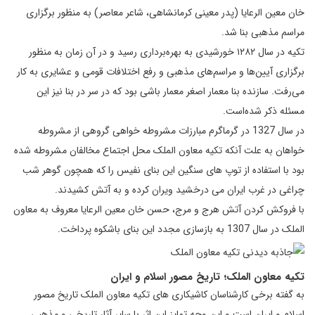
خ‍‍ان‌ م‍‍ع‍ی‍ن‌ ‌ال‍ر‌ع‍‍ای‍‍ا (پ‍در م‍‍ع‍ی‍ن‍‍ی‌ کرم‍ان‍ش‍ا‌ه‍‍ی، ش‍‍ا‌ع‍ر م‍‍ع‍‍اص‍ر) ب‍ه‌ م‍ن‍ظور ب‍رگ‍ز‌ار‌ی‌
م‍ر‌اس‍م‌ م‍ذ‌ه‍ب‍‍ی‌ ب‍ن‍‍ا شد‌.
تکیه در سال ۱۲۸۲ خورشیدی به بهره‌برداری رسید و در آن زمان به منظور
برگزاری آیین‌ها و مراسم‌های مذهبی و رفع اختلافات قومی و عشایری به کار
می‌رفت. سازنده بنا معمار اصغر معمار باشی بود که در سر در بنا نیز این
مسئله ذکر شده‌است.
در س‍‍ال‌ 1327 در گ‍رم‍‍اگ‍رم‌ م‍ب‍‍ارز‌ات‌ م‍ش‍روطه‌ خ‍و‌ا‌ه‍‍ی‌ گ‍رو‌ه‍‍ی‌ ‌از م‍ش‍روطه‌
خ‍و‌ا‌ه‍‍ان‌ ب‍ه‌ ‌ع‍ل‍ت‌ ‌آن‍ک‍ه‌ ت‍ک‍ی‍ه‌ م‍‍ع‍‍اون‌ ‌ال‍م‍ل‍ک‌ م‍ح‍ل‌ ‌اج‍ت‍م‍‍ا‌ع‌ م‍خ‍‍ال‍ف‍‍ان‌ م‍ش‍روطه‌ ش‍ده‌
ب‍ود ب‍‍ا ‌اس‍ت‍ف‍‍اده‌ ‌از ت‍وپ‌ ‌ه‍‍ا‌ی‌ س‍ن‍گ‍ی‍ن‌ ‌ای‍ن‌ ب‍ن‍‍ا‌ی‌ ن‍ف‍ی‍س‌ ر‌ا ک‍ه‌ ‌ه‍م‍چ‍ون‌ گ‍و‌ه‍ر ش‍ب‌
چ‍ر‌ا‌غ‍‍ی‌ در ‌غ‍رب‌ ‌ای‍ر‌ان‌ م‍‍ی‌ درخ‍ش‍ی‍د وی‍ر‌ان‌ ک‍رده‌ و ب‍ه‌ ‌آت‍ش‌ ک‍ش‍ی‍دن‍د.
ب‍‍ا ف‍روک‍ش‌ ک‍ردن‌ ‌آت‍ش‌ ‌ه‍رج‌ و م‍رج‌، ح‍س‍ن‌ خ‍‍ان‌ م‍‍ع‍ی‍ن‌ ‌ال‍ر‌ع‍‍ای‍‍ا م‍‍ع‍روف‌ ب‍ه‌ م‍‍ع‍‍اون‌
‌ال‍م‍ل‍ک‌ در س‍‍ال‌ 1307 ب‍ه‌ ب‍‍ازس‍‍از‌ی‌ م‍ج‍دد ‌ای‍ن‌ ب‍ن‍‍ا‌ی‌ ب‍‍اش‍ک‍وه‌ پ‍رد‌اخ‍ت‌.
تکیه معاون الملک؛ تاریخ مصور اسلام و ایران
به گفته برخی کارشناسان کاشیکاری های تکیه معاون الملک تاریخ مصور
اسلام و ایران است و این وجه تمایز این اثر با سایر آثار تاریخی و مذهبی