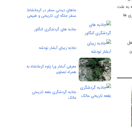
 هرسله به علت
جاهای دیدنی سنقر در کرمانشاه|
بزی ها
سنقر جلگه ای، تاریخی و طبیعی
جاذبه های گردشگری کنگاور
 شدن بيشتر مردم يا۷۰%درصد شغل
جاذبه زیبای آبشار نودشه
ن
معرفی آبشار ورا پاوه کرمانشاه به
همراه تصاویر
جاذبه گردشگری بقعه تاریخی
مالک