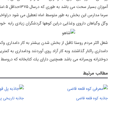
آمو
سرما مدارس اين بخش به طور متوسط
وگل وگياهان داروی وغذايی دراين كوهها گردشگران زيادی رابه خ
دامداری راكنار گذاشتند وبه كار آزاد روی آوردنند ودامداری به كم
دوخترانه وپسرانه می باشد همچنين دارای يك كتابخانه كه دروسط د
مطالب مرتبط
جاذبه کوه قلعه قاضی
جاذبه تاریخی پل