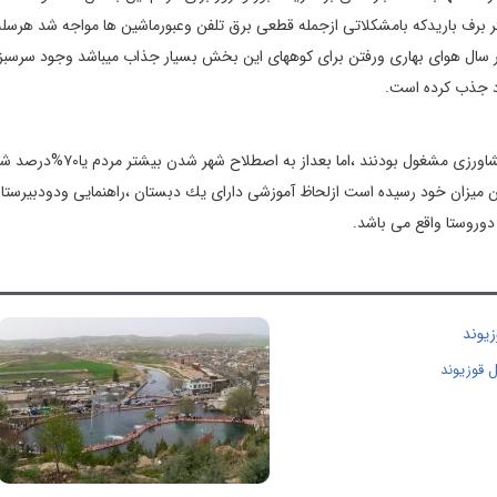
زان بسيار سحت می باشد به طوری كه درسال ۱۳۷۵حداقل ۱.۵متر برف باريدكه بامشكلاتی ازجمله قطعی برق تلفن وعبورماشين ها مواجه شد
 ۱ماه تعطيل می شود دراواخر سال هوای بهاری ورفتن برای كوههای اين بخش بسيار جذاب ميباشد وجود سرس
ود جذب كرده است.
شغل اكثر مردم روستا تاقبل از بخش شدن بيشتر به كار دامداری وكشاورزی مشغول بودنند ،اما بعداز به اصطلاح شهر
ترين ميزان خود رسيده است ازلحاظ آموزشی دارای يك دبستان ،راهنمايی ودودبيرستا
وروستا واقع می باشد.
 قوزیوند