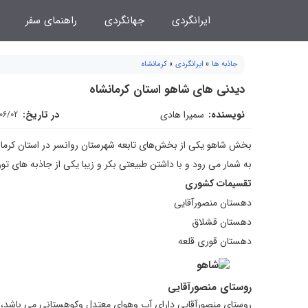
فتن
ایرانگردی
جهانگردی
راهنمای سفر
ه
حتوا
جاذبه ها
»
ایرانگردی
»
کرمانشاه
دیدنی های شاهو استان کرمانشاه
نویسنده:
سمیرا هادی
در تاریخ:
/06/02
بخش شاهو یکی از بخش‌های تابعه شهرستان روانسر در استان کرمانش
به شمار می رود و با داشتن طبیعتی بکر و زیبا یکی از جاذبه های
تقسیمات کشوری
دهستان منصورآقایی
دهستان قشلاق
دهستان قوری قلعه
روستای منصورآقايی
روستای منصورآقایی دارای آب وهوای معتدل وكوهستانی می باشد، 