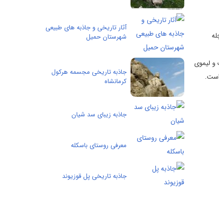
آثار تاريخی و جاذبه های طبيعی
له
شهرستان حمیل
 و لیموی
جاذبه تاریخی مجسمه هرکول
است.
کرمانشاه
جاذبه زیبای سد شیان
معرفی روستای باسکله
جاذبه تاریخی پل قوزیوند