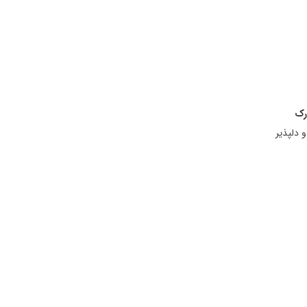
رک
 دلپذیر