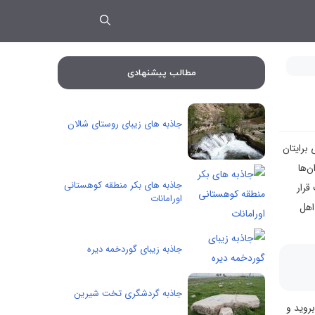
مطالب پیشنهادی
جاذبه های زیبای روستای شالان
برایتان
ن‌ها
جاذبه های بکر منطقه کوهستانی
قرار
اورامانات
اهل
جاذبه زیبای گوردخمه دیره
جاذبه گردشگری تخت شیرین
بروید و