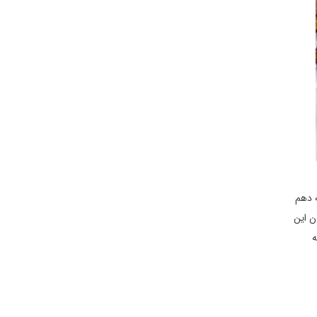
ه دهم
ن این
ه