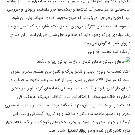
معکوس به‌عنوان سازه‌های آبی امروزی است. در گذشته برای امنیت باغ‌ها و
خانه‌هایی که در مسیر آب قنات‌ها و چشمه‌ها قرار داشتند، ورودی و خروجی
آب را طوری طراحی می‌کردند که هیچ موجود زنده‌ای نتواند وارد آن شود. از
خصوصیات ساختمان شترگلو می‌توان به این نکته اشاره کرد که داخل این بنا
یک فواره‌ای بزرگ وجود دارد که هنگام داخل شدن جریان آب، از آن صدای
کاروان شتر به گوش می‌رسد.
آرامگاه شاه نعمت الله ولی
«شاه نعمت‌الله ولی» ادیب و شاعر بزرگ و نامی قرن هشتم هجری قمری
است که در سال ۸۳۴ هجری قمری پس از ۱۰۳ سال عمر باعزت و افتخار، در
کرمان دار فانی را وداع گفت. بنا به وصیتی که ایشان کرده، او را در ماهان
کرمان به خاک سپرده‌اند. آرامگاه این شاعر گرانقدر نزدیک به هفت قرن
قدمت دارد و هسته اولیه آن، تنها یک گنبد بوده است که در سال ۸۴۰ هجری
قمری به دستور «احمدشاه دکنی» بنا شد و به تدریج گسترش یافت. این
آرامگاه از چهار صحن، دو سردر ورودی، حجره‌های کوچک و بزرگ، بقعه، چهار
مناره کاشی‌کاری شده و دو رواق تشکیل شده است.