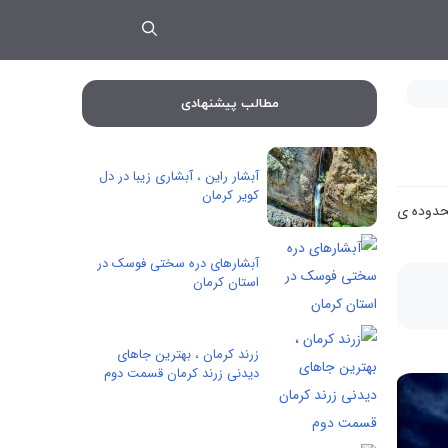
مطالب پیشنهادی
آبشار راين ، آبشاری زیبا در دل
کویر کرمان
حدوده ی
آبشارهای دره سختی فوسک در
استان کرمان
زرند کرمان ، بهترین جاهای
دیدنی زرند کرمان قسمت دوم