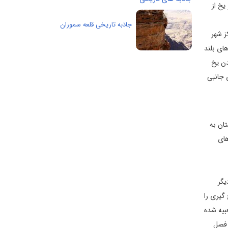
یخ از
جاذبه تاریخی قلعه سموران
کز شهر
ای بلند
دن یخ
 جانبی
ان به
های
یگر
گیری را
ر تعبیه شده
 فصل