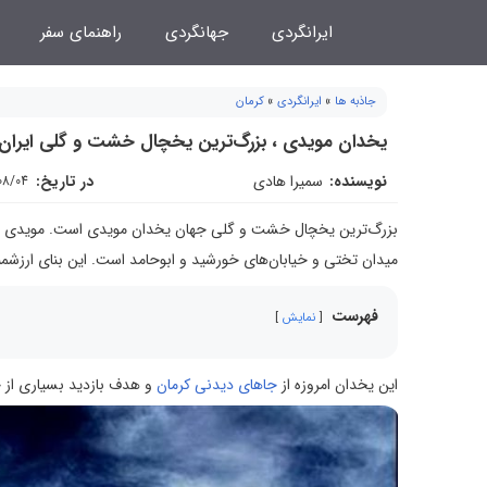
فتن
ایرانگردی
جهانگردی
راهنمای سفر
ه
حتوا
جاذبه ها
»
ایرانگردی
»
کرمان
یخدان مویدی ، بزرگ‌ترین یخچال خشت و گلی ایران
نویسنده:
سمیرا هادی
در تاریخ:
08/04
بزرگ‌ترین یخچال خشت و گلی جهان یخدان مویدی است. مویدی نام 
میدان تختی و خیابان‌های خورشید و ابوحامد است. این بنای ارزشم
فهرست
نمایش
این یخدان امروزه از
جاهای دیدنی کرمان
و هدف بازدید بسیاری از 