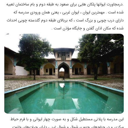
.درمجاورت ایوانها پلکان هایی برای صعود به طبقه دوم و بام ساختمان تعبیه
شده است . مهمترین ایوان ، ایوان غربی ، یعنی همان ورودی مدرسه که
دارای درب چوبی و بزرگ است ، که بربالای طبقه دوم گلدسته چوبی احداث
شده که مکان اذان گفتن و جایگاه مؤذن است .
این مدرسه با پلانی مستطیل شکل و به صورت چهار ایوانی و با فرم حیاط
مرکزی و در جناح‌های جنوب، شمال و شمال غربی دارای حیات‌های خلوت