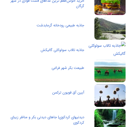
خرید خوش‌طعم ترین غذاهای فست فودی در شهر
گرگان
جاذبه طبیعی رودخانه گرمابدشت
جاذبه تالاب سولوکلی گالیکش
طبیعت بکر شهر فراغی
آیین آق قویون ترکمن
دیدنیهای کردکوی| جاهای دیدنی بکر و مناظر زیبای
کردکوی