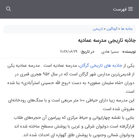
فتن
فهرست
ه
حتوا
جاذبه ها
»
گوناگون
»
تاریخی
جاذبه تاریجی مدرسه عمادیه
نویسنده:
سمیرا هادی
در تاریخ:
2026/06/29
یکی از
جاذبه های تاریخی گرگان
، مدرسه عمادیه است . مدرسه عمادیه یکی
از قدیمی‌ترین مدارس شهر گرگان است که در سال ۹۵۲ هجری قمری در
دوران «شاه سلیمان صفوی» به دست «روح الله حسینی استرآبادی» بنا شده
است.
این مدرسه زیبا دارای حیاطی ۱۰۰ متر مربعی است و با سنگ‌های رودخانه‌ای
مفروش شده است.
بنایی با نقشه چهارایوانی و حیاط مرکزی که پیرامون آن حجره‌های طلاب
قرارگرفته است.دوایوان شرقی و غربی با پوشش مسطح ساخته شده اند
ودوایوان شمالی وجنوبی با پوشش طاق گهواره ای احداث شده اند.