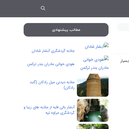
مطالب پیشنهادی
جاذبه گردشگری آبشار شادان
سیار
هودی خوانی مادران بندر ترکمن
جاذبه دیدنی میل رادکان (گنبد
رادکان)
آبشار بالی قایه از جاذبه های زیبا و
گردشگری مراوه تپه