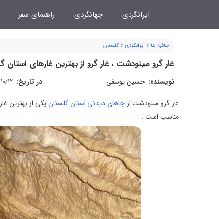
فتن
ایرانگردی
جهانگردی
راهنمای سفر
ه
حتوا
جاذبه ها
»
ایرانگردی
»
گلستان
غار گرو مینودشت ، غار گرو از بهترین غارهای استان
نویسنده:
حسین یوسفی
در تاریخ:
/10/12
غار گرو مینودشت از
جاهای دیدنی استان گلستان
یکی از بهترین غار
مناسب است .