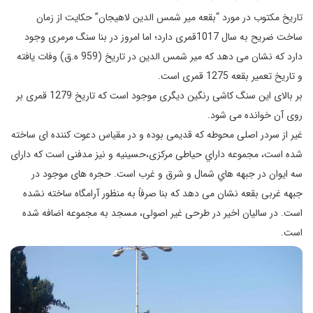
تاریخ مکتوب در مورد “بقعه میر شمس الدین لاهیجان” حکایت از زمان
ساخت ضریح به سال 1017
قمری دارد
؛ اما امروز در
بنا سنگ مرمری وجود
دارد که نشان می
دهد که میر شمس الدین در تاریخ (959 ه.ق) وفات یافته
و تاریخ تعمیر بقعه 1275
قمری
است.
بر بالای این سنگ کاشی رنگین دیگری موجود است که تاریخ 1279
قمری
بر
روی آن خوانده می شود
.
غیر از سردر اصلی محوطه که قدیمی بوده و در مقیاس دعوت کننده ای ساخته
شده است،
مجموعه داراي حياطی مركزی
،
حسینیه و نیز مدفنی است که دارای
سه ايوان در جبهه هاي شمال و شرق و غرب است.
حجره های موجود در
جبهه غربی بقعه نشان می دهد که بنا صرفاً به منظور آرامگاه ساخته نشده
است. در سالیان اخیر در طرحی غیر اصولی، مسجد به مجموعه اضافه شده
است.