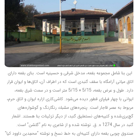
این بنا شامل مجموعه بقعه، مدخل شرقی و حسینیه است. بنای بقعه دارای
اتاق میانی آرامگاه با سقف گنبدی است كه در اطراف آن، اتاق‌ها و ایوان قرار
دارد. طول و عرض بقعه، 5/15 × 5/15 متر است و در سمت شرق بقعه،
ایوانی با چهار فیلپای قطور دیده می‌شود. كاشی‌كاری ازاره ایوان و اتاق حرم،
مربوط به عصر قاجار است. پنجره‌های مشبك رنگارنگ و گوشواره‌های
گچ‌بری‌شده و كتیبه‌های نستعلیق گنبد، از دیگر تزئینات بنا هستند. اشعار
گنبد در سال 1274 ه. ق. نوشته شده و از شاعری به‌ نام “گلشن” است.
صندوق چوبی بقعه دارای كتیبه‌ای به خط نسخ و نوشته “محمِدبن داوود كیا”