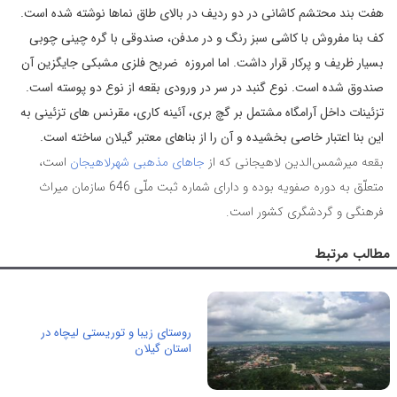
هفت بند محتشم کاشانی در دو ردیف در بالای طاق نماها نوشته شده است.
کف بنا مفروش با کاشی سبز رنگ و در مدفن، صندوقی با گره چینی چوبی
بسیار ظریف و پرکار قرار داشت. اما امروزه ضریح فلزی مشبکی جایگزین آن
صندوق شده است. نوع گنبد در سر در ورودی بقعه از نوع دو پوسته است.
تزئينات داخل آرامگاه مشتمل بر گچ بری، آئينه كاری، مقرنس های تزئينی به
اين بنا اعتبار خاصی بخشيده و آن را از بناهای معتبر گيلان ساخته است.
بقعه میرشمس‌الدین لاهیجانی که از
جاهای مذهبی شهرلاهیجان
است،
متعلّق به دوره صفویه بوده و دارای شماره ثبت ملّی 646 سازمان میراث
فرهنگی و گردشگری كشور است
.
مطالب مرتبط
روستای زیبا و توریستی لیچاه در
استان گیلان