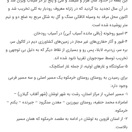
این بقعه در حدود سال هزار و سیصد و سی و پنج بر اثر سیلاب ویران شد و
در آن سال تجدید بنا گردید که در زلزله معروف رودبار به کلی تخریب شد و
اکنون محل مرقد به وسیله اتاقکی سنگ و گل به شکل مربع به ضلع دو و نیم
متر پوشیده شده است.
۳-اسیو روخونه (باقی مانده آسیاب آبی) در آسیاب رودخان.
۴-قبور و آثار حفاری‌‌های غیر مجاز در زمین‌های کشاورزی دیم در کاکول سر،
بره سر، زردبره، لابلا، پس رو و بسیاری از نقاط دیگر که به دلیل بی توجهی و
تخریب توسط سودجویان تقریبا نابود شده اند.
۵-سکونتگاه و غارهای اولیه، از جمله غار اسکلچک.
برای رسیدن به روستای روستای خرمکوه یک مسیر اصلی و سه مسیر فرعی
وجود دارد:
۱- مسیر اصلی، از مرکز استان، رشت به شهر لوشان (شهر آفتاب گیلان) –
امامزاده محمد حنفیه، روستای بیورزین – معدن سنگرود – جیرنده – یکنم –
خرمکوه.
۲- از استان قزوین به لوشان در ادامه به مقصد خرمکوه که همان مسیر
بالاست.