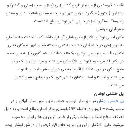
اقتصاد گروه‌هايی از مردم از طريق کشاورزيی (پياز و سيب زمينی و گندم) و
باغداری (زيتون) ميگذرد. دراين شهر دو کارخانه سيمان فعاليت دارد و معدن
زغال‌سنگ سنگرود نيز در حوالی شهر لوشان واقع شده‌است.
جغرافيای مردمی
مکان اصلی لوشان بالاتر از مکان فعلی آن قرار داشته که با احداث جاده اصلی
به مرور زمان در حاشیهٔ ای جاده خانه‌هایی ساخته شد و شهر به مکان فعلی
انتقال یافت مردم بومی لوشان ترک‌ها بوده‌اند که هم اکنون نیز به طور عمده
در مکان قدیمی خود (لوشان بالا) ساکن می‌باشند و مردمان لر و لک و کر
مانج ساکن در این منطقه از اقوام تبعیدی دوران مشروطیت و طاغوت
می‌باشند و اصالتا و اساسا متعلق به شهرهای لک و کرمانج نشین کشور
می‌باشند.
پل خشتی لوشان
پل خشتی لوشان
در شهرستان لوشان، جنوبی ترین شهر استان
گیلان
و در
مسیر رشت – قزوین در فاصله ۹۳ کیلومتری مرکز استان، واقع است و به دلیل
اختلاف سطح ابتدا و انتهایش یکی از خاص ترین پل های ایران محسوب
میشود. دلیل نامگذاری این پل نیز به خاطر قرار گرفتن آن در شهر لوشان بوده