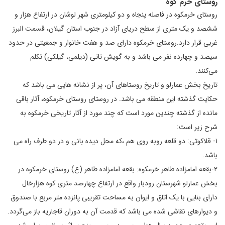
روستای خرم کوه
روستای خرمکوه در فاصله پنجاه و دو کیلومتری شهر لوشان در ارتفاع هزار و
ششصد و یک متری از سطح دریای آزاد در جنوب استان گیلان، قسمت البرز
غربی قرار دارد.روستای خرمکوه دارای صد و هفت خانوار و جمعیتی در حدود
سیصد و چهارده نفر می باشد و به گویش تاتی (دیلمی، گیلکی) تکلم
می‌کنند.
تاریخ بخش عمارلو و تاریخ روستاهای آن، پر از نشانه هایی می باشد که
حکایت گذشته این منطقه می باشد. در روستای روستای خرمکوه، آثار باقی
مانده از گذشته چندین مورد است که چند مورد از آثار تاریخی خرمکوه به
شرح زیر است:
۱- قلاکوتی: دو قلعه روبه روی هم ،که محل دیده بانی و در دو طرف راه می
باشد.
۲-بقعه امامزاده طاهر خرمکوه: بقعه امامزاده طاهر (ع) روستای خرمکوه در
بخش عمارلو شهرستان رودبار واقع در ارتفاع چهارصد متری کوه هزارخال
دارای بنایی با یک اتاق و ایوان به مساحت تقریبی پانزده متر مربع با صندوق
و دیوارهای نقاشی شده می باشد که قدمت آن به دوران قاجاریه باز می‌گردد.