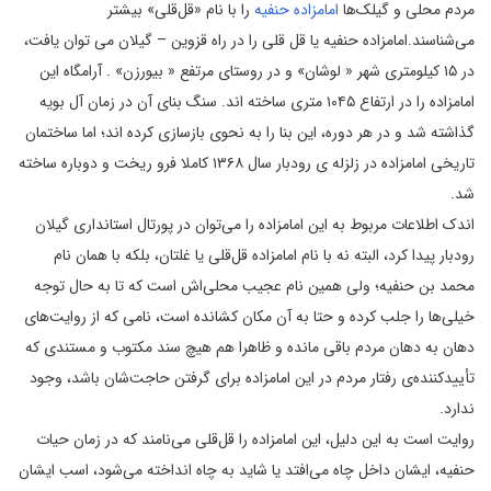
مردم محلی و گیلک‌ها
امامزاده حنفیه
را با نام «قل‌قلی» بیشتر
می‌شناسند.امامزاده حنفیه یا قل قلی را در راه قزوین – گیلان می توان یافت،
در ۱۵ کیلومتری شهر « لوشان» و در روستای مرتفع « بیورزن» . آرامگاه این
امامزاده را در ارتفاع ۱۰۴۵ متری ساخته اند. سنگ بنای آن در زمان آل بویه
گذاشته شد و در هر دوره، این بنا را به نحوی بازسازی کرده اند؛ اما ساختمان
تاریخی امامزاده در زلزله ی رودبار سال ۱۳۶۸ کاملا فرو ریخت و دوباره ساخته
شد.
اندک اطلاعات مربوط به این امامزاده را می‌توان در پورتال استانداری گیلان
رودبار پیدا کرد، البته نه با نام امامزاده قل‌قلی یا غلتان، بلکه با همان نام
محمد بن حنفیه؛ ولی همین‌ نام عجیب محلی‌اش است که تا به حال توجه
خیلی‌ها را جلب کرده و حتا به آن مکان کشانده است، نامی که از روایت‌های
دهان به دهان مردم باقی مانده و ظاهرا هم هیچ سند مکتوب و مستندی که
تأییدکننده‌ی رفتار مردم در این امامزاده برای گرفتن حاجت‌شان باشد، وجود
ندارد.
روایت است به این دلیل، این امامزاده را قل‌قلی می‌نامند که در زمان حیات
حنفیه، ایشان داخل چاه می‌افتد یا شاید به چاه انداخته می‌شود، اسب ایشان