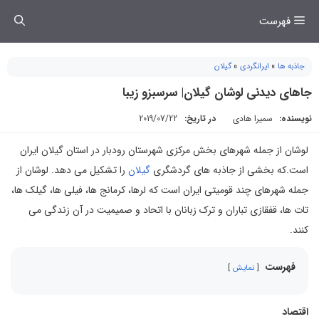
فتن
فهرست
ه
حتوا
جاذبه ها
»
ایرانگردی
»
گیلان
جاهای دیدنی لوشان گیلان| سرسبزو زیبا
نویسنده:
سمیرا هادی
در تاریخ:
2019/07/22
لوشان از جمله شهرهای بخش مرکزی شهرستان رودبار در استان گيلان ايران
است.که بخشی از جاذبه های گردشگری
گیلان
را تشکیل می دهد. لوشان از
جمله شهرهای چند قومیتی ایران است که لرها، کرمانج ها، فیلی ها، گیلک ها،
تات ها، قفقازی تباران و ترک‌ زبانان با اتحاد و صمیمیت در آن زندگی می
کنند.
فهرست
نمایش
اقتصاد