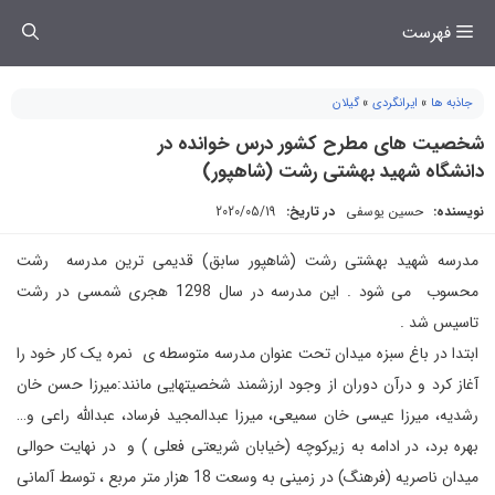
فتن
فهرست
ه
حتوا
جاذبه ها
»
ایرانگردی
»
گیلان
شخصیت های مطرح کشور درس خوانده در
دانشگاه شهید بهشتی رشت (شاهپور)
نویسنده:
حسین یوسفی
در تاریخ:
2020/05/19
مدرسه شهید بهشتی رشت (شاهپور سابق) قدیمی ترین مدرسه رشت
محسوب می شود . این مدرسه در سال 1298 هجری شمسی در رشت
تاسیس شد .
ابتدا در باغ سبزه میدان تحت عنوان مدرسه متوسطه ی نمره یک کار خود را
آغاز کرد و درآن دوران از وجود ارزشمند شخصیتهایی مانند:میرزا حسن خان
رشدیه، میرزا عیسی خان سمیعی، میرزا عبدالمجید فرساد، عبدالله راعی و…
بهره برد، در ادامه به زیرکوچه (خیابان شریعتی فعلی ) و در نهایت حوالی
میدان ناصریه (فرهنگ) در زمینی به وسعت 18 هزار متر مربع ، توسط آلمانی