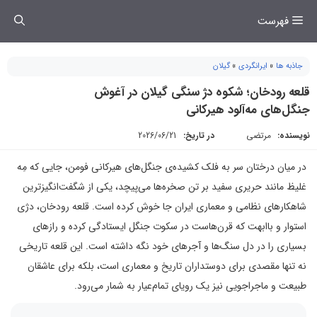
فتن
فهرست
ه
حتوا
جاذبه ها
»
ایرانگردی
»
گیلان
قلعه رودخان؛ شکوه دژ سنگی گیلان در آغوش
جنگل‌های مه‌آلود هیرکانی
نویسنده:
مرتضی
در تاریخ:
2026/06/21
در میان درختان سر به فلک کشیده‌ی جنگل‌های هیرکانی فومن، جایی که مِه
غلیظ مانند حریری سفید بر تن صخره‌ها می‌پیچد، یکی از شگفت‌انگیزترین
شاهکارهای نظامی و معماری ایران جا خوش کرده است. قلعه رودخان، دژی
استوار و باابهت که قرن‌هاست در سکوت جنگل ایستادگی کرده و رازهای
بسیاری را در دل سنگ‌ها و آجرهای خود نگه داشته است. این قلعه تاریخی
نه تنها مقصدی برای دوستداران تاریخ و معماری است، بلکه برای عاشقان
طبیعت و ماجراجویی نیز یک رویای تمام‌عیار به شمار می‌رود.