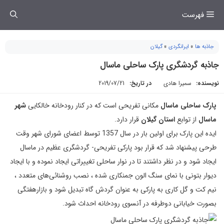
فتن
فهرست
ه
حتوا
جاذبه ها
»
ایرانگردی
»
گیلان
جاذبه گردشگری پارک ساحلی ماسال
نویسنده:
سمیرا هادی
در تاریخ:
2019/07/21
پارک ساحلی ماسال
مکانی تفریحی است که در کنار رودخانه خالکایی
شهر
ماسال
از توابع
استان گیلان
قرار دارد.
ایده این پارک برای اولین بار در سال 1357 توسط اعضای شورای شهر وقت
طرحی پیشنهاد شد که قرار بود پارکی تفریحی- گردشگری عظیم در ماسال
ایجاد شود و در نظر داشتند تا در نوار ساحلی تغییراتی ایجاد نموده و با ایجاد
دیوار بتونی با نمای سنگ الون جمنکاری شده ، نصب روشنائی‌های متعدد ،
نیم کت و گل کاری به پارکی به عنوان گردش گاه تبدیل شود و بازارهفتگی
بصورت خیابانی دوطرفه در آنسوی رودخانه احداث شود.