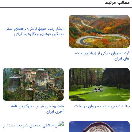
مطالب مرتبط
آبشار زمرد حویق تالش؛ راهنمای سفر
به نگین دوقلوی جنگل‌های گیلان
گردنه حیران ، یکی از زیباترین جاده
های ایران
جاذبه دیدنی مرداب سراوان در رشت
قلعه رودخان فومن ، بزرگترین قلعه
آجری ایران