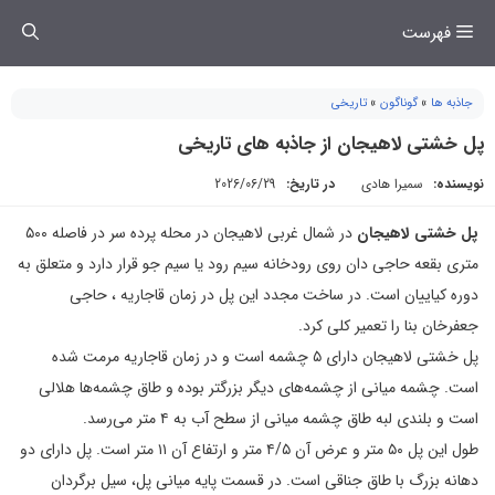
فتن
فهرست
ه
حتوا
جاذبه ها
»
گوناگون
»
تاریخی
پل خشتی لاهیجان از جاذبه های تاریخی
نویسنده:
سمیرا هادی
در تاریخ:
2026/06/29
پل خشتی لاهیجان
در شمال غربی لاهیجان در محله پرده سر در فاصله ۵۰۰
متری بقعه حاجی دان روی رودخانه سیم رود یا سیم جو قرار دارد و متعلق به
دوره کیاییان است. در ساخت مجدد این پل در زمان قاجاریه ، حاجی
جعفرخان بنا را تعمیر کلی کرد.
پل خشتی لاهیجان دارای ۵ چشمه است و در زمان قاجاریه مرمت شده
است. چشمه میانی از چشمه‌های دیگر بزرگتر بوده و طاق چشمه‌ها هلالی
است و بلندی لبه طاق چشمه میانی از سطح آب به ۴ متر می‌رسد.
طول این پل ۵۰ متر و عرض آن ۴/۵ متر و ارتفاع آن ۱۱ متر است. پل دارای دو
دهانه بزرگ با طاق جناقی است. در قسمت پایه میانی پل، سیل برگردان