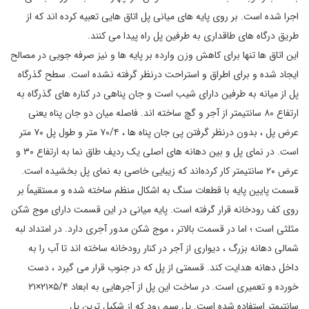
اجرا شده است. بر روی پایه های میانی پل اتاق هایی تعبیه کرده اند که از
طریق درگاه های طاقداری به طرفین پل راه پیدا می کنند.
این اتاق ها تنها برای کاهش وزن وارده بر پایه ها و نیز صرفه جویی در مصالح
ایجاد شده و برای اطراق و استراحت درنظر گرفته نشده است. سطح گذرگاه
پل از میانه به طرفین دارای شیب است و جان پناهی در کناره های گذرگاه به
ارتفاع ۸۰ سانتیمتر از آجر و گچ ساخته اند. فاصله میان دو جان پناه یعنی
عرض پل ، بدون درنظر گرفتن پی جان پناه ها ، ۷۰/۴ متر و طول پل ۷۰ متر
است. در نمای پل و بین دهانه های اصلی یک ردیف طاق نما به ارتفاع ۳۰ و
عرض ۲۰ سانتیمتر کار کرده‌اند که زیبایی خاصی به نمای پل بخشیده است.
قسمت پایین پایه با قطعات سنگ به اشکال منظم ساخته شده و مستقیماً بر
روی کف رودخانه قرار گرفته است. پایه میانی در این قسمت دارای موج شکن
مثلثی است ؛ اما در قسمت بالاتر ، موج شکن مدور آجری دارد. در امتداد لبه
شمالی دهانه بزرگ ، دیواری از آجر در کنار رودخانه ساخته اند تا آب را به
داخل دهانه هدایت کند. قسمتی از پل که در جنوب قرار می گیرد ، دست
خورده و تعمیری است. در ساخت این پل از آجرهایی به ابعاد ۵/۴×۲۱×۲۱
سانتیمتر استفاده شده است. پل سیم رود که از شکیل ترین پل