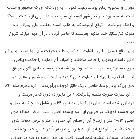
دوران و اعجوبه زمان بود … رغبت نمود … به رودخانه ای که مشهور و ملقب
است به سیم رود ، بر گذر شهر لاهیجان مبارک ، احداث پلی از خشت و سنگ
و آهک بفرمایند … توقع فرموده که به طلب استاد یعقوب بنای رویانی نزد
ملوک کلارستاق خلد ملکهم بفرستند تا حاضر گردد ، در آن مهم مبارک شروع
نماید.
بنابر توقع فضایل مآبی ، اشارت شد که به طلب حرفت مآبی بفرستند. بنابر امر
اعلی ، استاد یعقوب را حاضر ساختند و اسباب آن عمارت را حکمت پناهی ،
خرج بسیار کرده ، مهیا ساخته بود. روز شنبه دوازدهم جمادی الاول موافق
آبان ماه قدیم را بنیاد آن عمارت عالی کردند و از جانب مشرق و مغرب دو
طاق بزرگ و در وسط طاقین ، یک طاق کوچک برآوردند … غره محرم سنه ۸۹۲
… آن عمارت صورت تتمیم پذیرفت. » پل مزبور در دوره قاجار مرمت و
بازسازی شده است. بنای پل کنونی به طول ۶۴ متر شامل دو چشمه اصل و
دو چشمه کوچکتر در طرفین این دو چشمه اصلی است. عرض دهانه های
اصلی ۴۰/۱۳ متر و ارتفاع آن از سطح آب حدود ۹ متر و عرض دهانه های
کوچک ۵ متر و ارتفاع آنها از سطح زمین نیز تقریباً در همین حد بوده که
بعدها با رسوبات انباشته شده است. قوس هر چهار دهنه به صورت جناغی