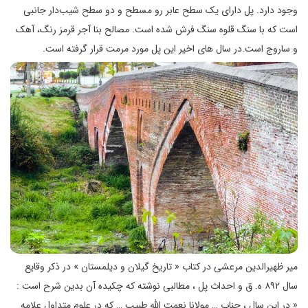
وجود دارد. پل دارای یک سطح عابر رو مسطح و دو سطح شیب‌دار جانبی
است که با سنگ قلوه سنگ فرش شده است. مصالح بنا آجر قرمز رنگ، آهک
و ساروج است.در سال های اخیر این پل مورد مرمت قرار گرفته است.
میر ظهیرالدین مرعشی در کتاب « تاریخ گیلان و دیلمستان » در ذکر وقایع
سال ۸۹۲ ه. ق و احداث پل ، مطالبی نوشته که چکیده آن بدین شرح است :
« در این سال ، جناب … مولانا نعمت الله طبیب … که در علوم متداول علامه