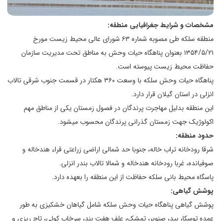
مشخصات و شرایط جغرافیایی منطقه:
منطقه سلکه طی مصوبه شماره ۶۳ شورای عالی محیط زیست مورخ
۱۳۵۴/۵/۲۱ بعنوان پناهگاه حیات وحش به مناطق تحت مدیریت سازمان
حفاظت محیط زیست پیوسته است.
پناهگاه حیات وحش سلکه با وسعت ۳۶۰ هکتار در قسمت جنوب شرقی تالاب
انزلی در استان گیلان قرار دارد.
این منطقه بدلیل مهاجرت پرندگان در فصول زمستان یکی از مناطق مهم
اکولوژیک جهت زمستان گذرانی پرندگان محسوب میشود.
حدود منطقه:
شرقا رودخانه تراب خاله، جنوبا حد شمالی اراضی زراعتی قراء هندخاله و
صوفیانده، غربا رودخانه هندخاله و شمالا تالاب بندر انزلی.
پاسگاه محیط بانی سلکه حفاظت از این منطقه را بعهده دارد.
پوشش گیاهی:
پوشش گیاهی پناهگاه حیات وحش سلکه شامل گیاهان خشکیزی به طور
عمده توسکا، بید، صنوبر، تمشک، علف هفت بند، سرخاب کولی، تاج ریزی و