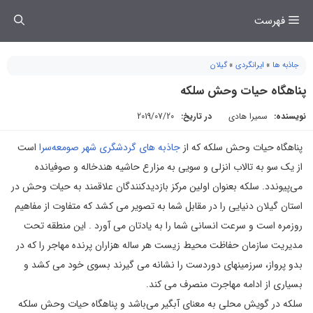
فتن
فهرست
ه
حتوا
جاذبه ها
»
ایرانگردی
»
گیلان
پناهگاه حیات وحش سلکه
نویسنده:
سمیرا هادی
در تاریخ:
2019/07/20
پناهگاه حیات وحش سلکه که از
جاذبه های گردشگری شهر صومعه‌سرا
است
از یک سو به تالاب انزلی و سویی به مزارع حاشیه هندخاله و صوفیانده
می‌پیوندد. سلکه بعنوان اولین مرکز بازدیدکنندگان علاقمند به حیات وحش در
استان گیلان دنیایی را در مقابل شما به تصویر می کشد که متفاوت از مفاهیم
روزمره است و سرعت انسانی شما را به یادتان می آورد . این منطقه تحت
مدیریت سازمان حفاظت محیط زیست هر ساله هزاران پرنده مهاجر را که در
بدو پرواز، سرزمینهای دوردست را نشانه می گیرند بسوی خود می کشد و
بسیاری از ادامه مهاجرت منصرف می کند.
سلکه در گویش محلی به معنای آبگیر می‌باشد و پناهگاه حیات وحش سلکه