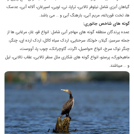
گیاهان آبزی شامل نیلوفر تالابی، تراپا، نی، لویی، اسپرغان، آلاله آبی، عدسک
ها، تخت قورباغه، مریم آبی، بارهنگ آبی و … می باشد.
گونه های شاخص جانوری:
عمده پرندگان منطقه گونه های مهاجر آبی شامل: انواع قو، غاز، مرغابی ها از
جمله سرسبز، گیلار، خوتکا، سرحنایی، اردک سیاه کاکل، اردک ارده ای، چنگر،
چنگر نوک سرخ، انواع حواصیل، اگرت، گاوچرانک، چوب پا، آووست،
ماهیخورک، پرستو، انواع گونه های شکاری مثل سنقر تالابی، عقاب تالابی، لیل
و … میباشند.