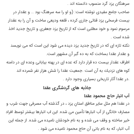
سرهنگان يزد گرد منسوب دانسته اند .
صاحب جامع مفيدی نوشته است: (و او را سه سرهنگ بود … و عقدار در
بيست فرسخی يزد قناتی جاری كرده ، قلعه وديعی ساخت و آن را به عقدار
مرسوم نمود.و خود مطلبی است كه از تاريخ يزد جعفری و تاريخ جديد اخذ
شده است .
نكته تازه ای كه در تاريخ جديد يزد ديده می شود اين است كه می نويسد
و عقدار عقدا بساخت كه به ده گبر آن مشهور است.
اطراف عقدار بيست ده قرار دارد كه عده ای در پهنه بيابانی وعده ای در دامنه
كوه های نزديك به آن است .جمعيت عقدا را شش هزار نفر شمرده اند
.در عقدا آثار تاريخی بسياری وجود دارد .
جاذبه های گردشگری عقدا
آب انبار حاج محمود عقدا
در عقدا هم مثل سایر مناطق استانِ یزد ، در گذشته آب مصرفى جهت شرب و
مصارف خانگى از آب انبارها تأمین مى شده. این اب انبارها بیشتر توسط افراد
خیر ساخته و وقف می شده و به نام خودشان نامیده می شده. از جمله این
آب انبار، که به نام بانی آن حاج محمود نامیده می شود .