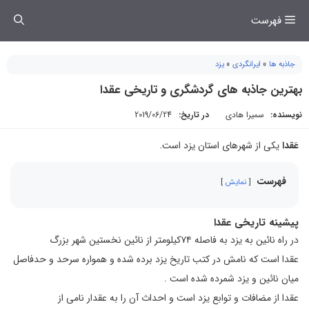
فتن
فهرست
ه
حتوا
جاذبه ها
»
ایرانگردی
»
یزد
بهترین جاذبه های گردشگری و تاریخی عقدا
نویسنده:
سمیرا هادی
در تاریخ:
2019/06/24
عَقدا
یکی از شهرهای استان یزد است.
فهرست
نمایش
پیشینه تاریخی عقدا
در راه نائين به يزد به فاصله ۷۴كيلومتر از نائين نخستين شهر بزرگ
عقدا است كه نامش در كتب تاريخ يزد برده شده و همواره سرحد و حدفاصل
ميان نائين و يزد شمرده شده است .
عقدا از مضافات و توابع يزد است و احداث آن را به عقدار نامی از