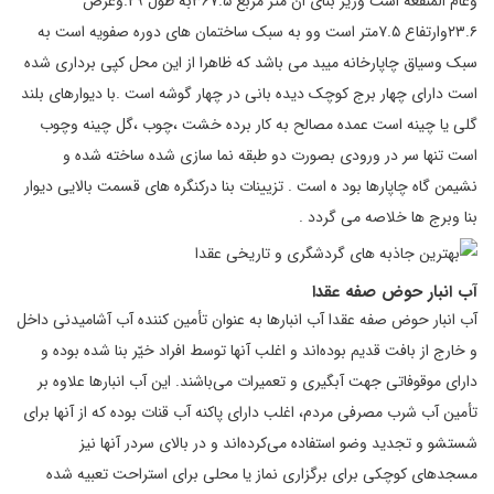
وعام المنفعه است وزیر بنای ان متر مربع ۳۶۷.۵به طول ۲۹.وعرض
۲۳.۶وارتفاع ۷.۵متر است وو به سبک ساختمان های دوره صفویه است به
سبک وسیاق چاپارخانه میبد می باشد که ظاهرا از این محل کپی برداری شده
است دارای چهار برج کوچک دیده بانی در چهار گوشه است .با دیوارهای بلند
گلی یا چینه است عمده مصالح به کار برده خشت ،چوب ،گل چینه وچوب
است تنها سر در ورودی بصورت دو طبقه نما سازی شده ساخته شده و
نشیمن گاه چاپارها بود ه است . تزیینات بنا درکنگره های قسمت بالایی دیوار
بنا وبرج ها خلاصه می گردد .
آب انبار حوض صفه عقدا
آب انبار حوض صفه عقدا آب انبارها به عنوان تأمین کننده آب آشامیدنی داخل
و خارج از بافت قدیم بوده‌اند و اغلب آنها توسط افراد خیّر بنا شده بوده و
دارای موقوفاتی جهت آبگیری و تعمیرات می‌باشند. این آب انبارها علاوه بر
تأمین آب شرب مصرفی مردم، اغلب دارای پاکنه آب قنات بوده که از آنها برای
شستشو و تجدید وضو استفاده می‌کرده‌اند و در بالای سردر آنها نیز
مسجدهای کوچکی برای برگزاری نماز یا محلی برای استراحت تعبیه شده