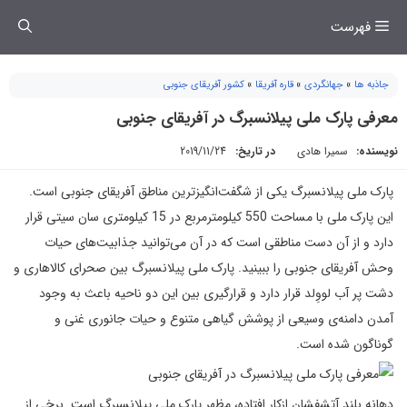
فتن
فهرست
ه
حتوا
جاذبه ها
»
جهانگردی
»
قاره آفریقا
»
کشور آفریقای جنوبی
معرفی پارک ملی پیلانسبرگ در آفریقای جنوبی
نویسنده:
سمیرا هادی
در تاریخ:
2019/11/24
پارک ملی پیلانسبرگ
یکی از شگفت‌انگیزترین مناطق آفریقای جنوبی است.
این پارک ملی با مساحت 550 کیلومترمربع در 15 کیلومتری سان سیتی قرار
دارد و از آن دست مناطقی است که در آن می‌توانید جذابیت‌های حیات
وحش آفریقای جنوبی را ببینید. پارک ملی پیلانسبرگ بین صحرای کالاهاری و
دشت پر آب لووِلد قرار دارد و قرارگیری بین این دو ناحیه باعث به وجود
آمدن دامنه‌ی وسیعی از پوشش گیاهی متنوع و حیات جانوری غنی و
گوناگون شده است.
دهانه بلند آتشفشان ازکار افتاده، مظهر پارک ملی پیلانسبرگ است. برخی از