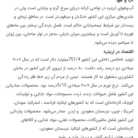
آب و هوا
آب‌وهوای اریتره در نواحی کرانه دریای سرخ گرم و بیابانی است ولی در
بلندی‌های مرکزی این کشور خنک‌تر و مرطوب‌تر است. در مناطق تپه‌ای و
پست‌تر نیز شرایط نیمه‌بیابانی حاکم است. فصل بارندگی بیشتر بین ماه‌های
فوریه تا آوریل است و بیشترین میزان بارش، به‌جز در نوار ساحلی، بین ژوئن
تا سپتامبر دیده می‌شود.
اقتصاد در اریتره
تولید ناخالص داخلی این کشور 751/4میلیارد دلار است که در سال ۲۰۰۷
میلادی دو درصد رشد داشت. ۸۰ درصد از نیروی کار این کشور در بخش
کشاورزی مشغول به کار هستند. نیمی از مردم آن زیر خط فقر زندگی
می‌کنند. نرخ تورم در سال ۲۰۰۷ میلادی 5/15درصد بود. محصولات صادراتی
این کشور شامل حیوانات زنده، ذرت، منسوجات، مواد غذایی و تولیدات
کوچک کارخانه‌ای است که به کشورهای ایتالیا، فرانسه ، استرالیا، سودان،
آمریکا ، چین، عربستان سعودی و اردن صادر می‌شود. محصولات وارداتی
این کشور شامل ماشین‌آلات، محصولات نفتی، مواد غذایی و کالاهای
کارخانه‌ای است که از کشورهای ایتالیا، عربستان سعودی،
چین، هلند، ترکیه، آلمان و برزیل وارد می‌شود.