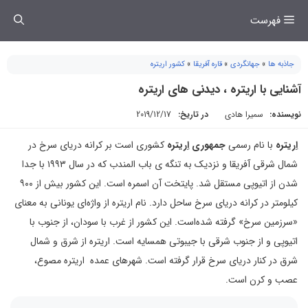
فتن
فهرست
ه
حتوا
جاذبه ها
»
جهانگردی
»
قاره آفریقا
»
کشور اریتره
آشنایی با اریتره ، دیدنی های اریتره
نویسنده:
سمیرا هادی
در تاریخ:
2019/12/17
اِریتره
با نام رسمی
جمهوری اِریتره
کشوری است بر کرانه دریای سرخ در
شمال شرقی آفریقا و نزدیک به تنگه ی باب المندب که در سال ۱۹۹۳ با جدا
شدن از اتیوپی مستقل شد. پایتخت آن اسمره است. این کشور بیش از ۹۰۰
کیلومتر در کرانه دریای سرخ ساحل دارد. نام اریتره از واژه‌ای یونانی به معنای
«سرزمین سرخ» گرفته شده‌است. این کشور از غرب با سودان، از جنوب با
اتیوپی و از جنوب شرقی با جیبوتی همسایه است. اریتره از شرق و شمال
شرق در کنار دریای سرخ قرار گرفته است. شهرهای عمده اریتره مصوع،
عصب و کرن است.