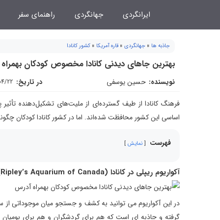
فتن
ایرانگردی
جهانگردی
راهنمای سفر
ه
حتوا
جاذبه ها
»
جهانگردی
»
قاره آمریکا
»
کشور کانادا
بهترین جاهای دیدنی کانادا مخصوص کودکان بهمراه
نویسنده:
حسین یوسفی
در تاریخ:
04/22
فرهنگ کانادا از طیف گسترده‌ای از ملیت‌های تشکیل‌دهنده تأثیر
اساسی این کشور محافظت شده‌اند. اما در کشور کانادا کودکان چگ
فهرست
نمایش
آکواریوم ریپلی در کانادا (Ripley’s Aquarium of Canada)
گرفته و جاذبه ای است که هم برای گردشگران و هم برای بومیان در