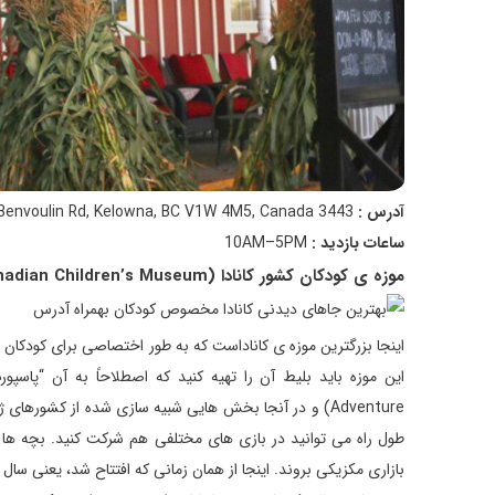
آدرس :
3443 Benvoulin Rd, Kelowna, BC V1W 4M5, Canada
ساعات بازدید :
10AM–5PM
موزه ی کودکان کشور کانادا (Canadian Children’s Museum)
Adventure) و در آنجا بخش هایی شبیه سازی شده از کشورها
طول راه می توانید در بازی های مختلفی هم شرکت کنید. بچه ها 
بازاری مکزیکی بروند. اینجا از همان زمانی که افتتاح شد، یعنی سال 1989، یکی از معروف ترین موزه های کشور کانادا بوده است.