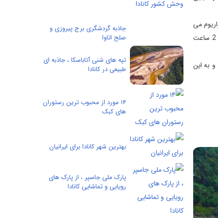
ین آکواریوم می
جاذبه گردشگری برج پیروزی و
توانید موجودات جالبی مثل خرچنگ های نعل اسبی، کوسه ها، میگوهای اسکارلت و ماهی های Stingray را از نزدیک ببینید، به اضافه ی اینکه هر 2 ساعت
صلح اتاوا
تپه های شنی آتاباسکا ، جاذبه ای
د و به این
طبیعی در کانادا
۱۴ مورد از محبوب ترین رستوران
های کبک
بهترین شهر کانادا برای ایرانیان
پارک ملی جاسپر ، از پارک های
رویایی و تماشایی کانادا