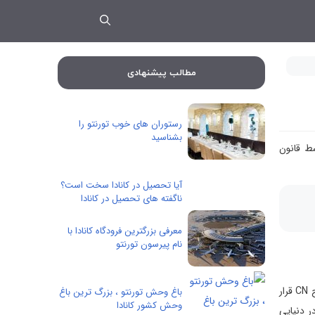
مطالب پیشنهادی
رستوران های خوب تورنتو را
بشناسید
سط قانون
آیا تحصیل در کانادا سخت است؟
ناگفته های تحصیل در کانادا
معرفی بزرگترین فرودگاه کانادا با
نام پیرسون تورنتو
در این آکواریوم می توانید به کشف و جستجو میان موجوداتی از سرتاسر آبهای جهان بپردازید. این آکواریوم درست در مرکز شهر تورنتو و در پایین برج CN قرار
باغ وحش تورنتو ، بزرگ ترین باغ
وحش کشور کانادا
ر دنیایی