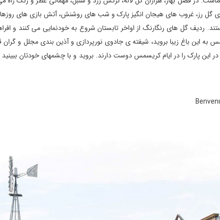
ک بهشت به تمام معناست. در فصل بهار، هزاران گل لاله، نرگس زرد و سنبل، مهمانی عطر و رنگ راه م
 های گل رز، غروب های هیجان انگیز پارک و شب های روشنش، آتش بازی های روزها
تند. ردیف گل های رنگارنگ از اواخر تابستان شروع به خودنمایی می کنند و افراه
سمس به این باغ زیبا بروید، شیفته ی جادوی نورپردازی و آذین بندی مجلل و گران 
این پارک را در ایام کریسمس دوست دارند. بروید و با چشمهای خودتان ببینید ک