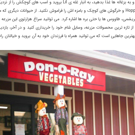
حیوانات اوقات بسیار شیرینی را تجربه کنید؛ به خانه ی Billy بروید و به بزغاله ها غذا بدهید، به انبار غله ی Lil بروید و اسب 
منطقه ی آبی مزرعه را برای تماشا و غذا دادن به اردک ها یا Hoppy Ville و خرگوش های کوچک و بامزه اش را فراموش نکنید. از حیوانات دیگ
شمی، طاووس ها یا حتی بره ها اشاره کرد. می توانید سراغ هزارتوی این مزرعه 
 تازه ترین محصولات مزرعه، وسایل شام خود را خریداری کنید و در آخر، بازدیدت
بهترین جاهایی است که می توانید همراه با فرزندان خود به آن بروید و خیالتان ر