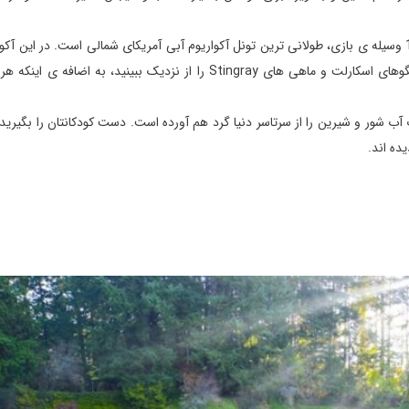
این آکواریوم با گنجایش بیش از 5.7 میلیون لیتر آب و بیش از 100 وسیله ی بازی، طولانی ترین تونل آکواریوم آبی آمریکای شمالی است. در ا
یل شده که موجودات آب شور و شیرین را از سرتاسر دنیا گرد هم آورده است. دست کودکانتان را بگیری
ده اند.