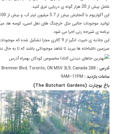
شامل بیش از 20 هزار گونه ی دریایی غرق کنید.
برنامه ی شیرجه زنی اجرا می شود.
این جاذبه ی حیرت انگیز از 9 گالری مجزا تشک
سرزمین ناشناخته ها ببرید تا شاهد موجوداتی باشند که تا به حال ندی
آدرس :
288 Bremner Blvd, Toronto, ON M5V 3L9, Canada
ساعات بازدید :
9AM–11PM
باغ بوچارت (The Butchart Gardens)