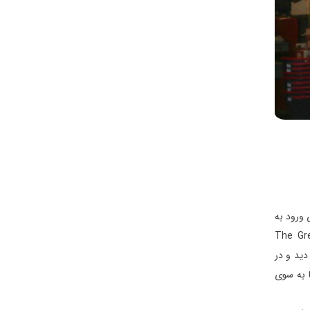
 می دهد. برای ورود به
 که اصطلاحاً به آن “پاسپورت” می گویند. سپس وارد مسیری می شوید به اسم “ماجراجویی بزرگ” (The Great
دید و در
ا به سوی