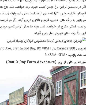
این باغ وسیع با مساحت 220 هزار متر مربع، ی
اگر در تابستان از این باغ دیدن کنید، حیرت زده خواهید شد. باغ
تورهای قایق سواری، تنها شمه ای از جذابیت های این پارک زیبا هس
در پاییز به رنگ های حنایی، قرمز و طلایی درمی آیند. اگر در کری
و زمین اسکی مفرح آن خواهید شد. بچه ها بیش از هر کسی بودن در 
این باغ یک مکان تاریخی ملی می گویند.
آدرس :
800 Benvenuto Ave, Brentwood Bay, BC V8M 1J8, Canada
ساعات بازدید :
8:45AM–9PM
مزرعه ی دان-او-رِی (Don-O-Ray Farm Adventure)