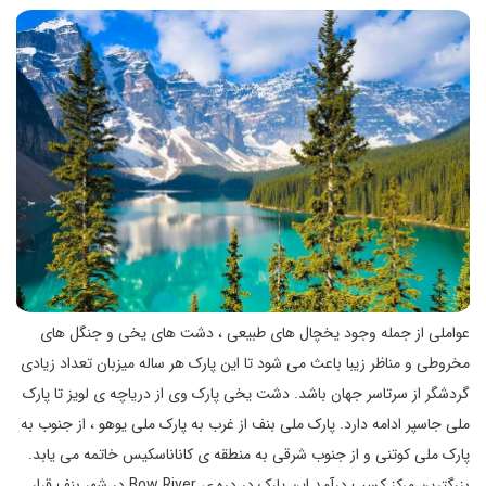
عواملی از جمله وجود یخچال های طبیعی ، دشت های یخی و جنگل های
مخروطی و مناظر زیبا باعث می شود تا این پارک هر ساله میزبان تعداد زیادی
گردشگر از سرتاسر جهان باشد. دشت یخی پارک وی از دریاچه ی لویز تا پارک
ملی جاسپر ادامه دارد. پارک ملی بنف از غرب به پارک ملی یوهو ، از جنوب به
پارک ملی کوتنی و از جنوب شرقی به منطقه ی کاناناسکیس خاتمه می یابد.
بزرگترین مرکز کسب درآمد این پارک در دره ی Bow River در شهر بنف قرار