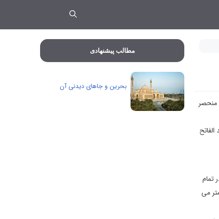
مطالب پیشنهادی
بحرین و جاهای دیدنی آن
 منحصر
الفاتح
رگلاس در تمام
60هزار کیلو وزن داشته 22 متر پهنا و 16 متر ارتفاع دارد. دو مناره این مسجد در دو سر گنبد واقع شده و ارتفاع آنها به 70 متر می