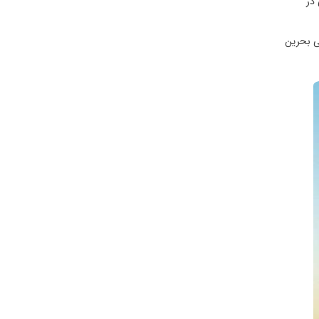
می در
تی بحرین