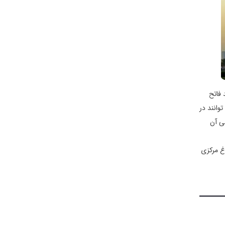
آنها به 70 متر می رسد.مسجد فاتح
وانند در
ی آن
غ مرکزی