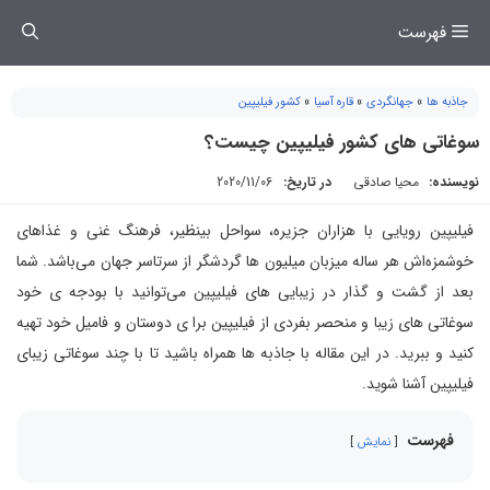
فتن
فهرست
ه
حتوا
جاذبه ها
»
جهانگردی
»
قاره آسیا
»
کشور فیلیپین
سوغاتی های کشور فیلیپین چیست؟
نویسنده:
محیا صادقی
در تاریخ:
2020/11/06
فیلیپین رویایی با هزاران جزیره، سواحل بینظیر، فرهنگ غنی و غذاهای
خوشمزه‌اش هر ساله میزبان میلیون ها گردشگر از سرتاسر جهان می‌باشد. شما
بعد از گشت و گذار در زیبایی های فیلیپین می‌توانید با بودجه ی خود
سوغاتی های زیبا و منحصر بفردی از فیلیپین برا ی دوستان و فامیل خود تهیه
کنید و ببرید. در این مقاله با جاذبه ها همراه باشید تا با چند سوغاتی زیبای
فیلیپین آشنا شوید.
فهرست
نمایش