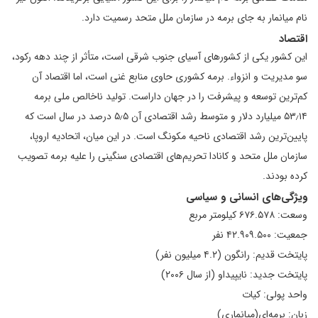
نام میانمار به جای برمه در سازمان ملل متحد رسمیت دارد.
اقتصاد
این کشور یکی از کشورهای آسیای جنوب شرقی است، متأثر از چند دهه رکود،
سو مدیریت و انزواء. برمه کشوری حاوی منابع غنی است، اما اقتصاد آن
کم‌ترین توسعه و پیشرفت را در جهان داراست. تولید ناخالص ملی برمه
۵۳٫۱۴ میلیارد دلار و متوسط رشد اقتصادی آن ۵٫۵ درصد در سال است که
پایین‌ترین رشد اقتصادی ناحیه مکونگ است. در این میان، اتحادیه اروپا،
سازمان ملل متحد و کانادا تحریم‌های اقتصادی سنگینی را علیه برمه تصویب
کرده بودند.
ویژگی‌های انسانی و سیاسی
وسعت: ۶۷۶.۵۷۸ کیلومتر مربع
جمعیت: ۴۲.۹۰۹.۵۰۰ نفر
پایتخت قدیم: رانگون (۴.۲ میلیون نفر)
پایتخت جدید: نایپیداو (از سال ۲۰۰۶)
واحد پولی: کیات
زبان: برمه‌ای(میانماری)