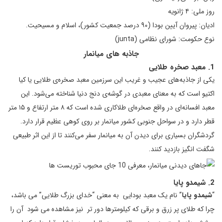
روز ملی: ۴ ژانویه
ادیان: پیروان آیین بودا (۹۰ درصد جمعیت کشور)، اسلام و مسیحیت.
نوع حکومت: شورای نظامی (junta)
جاذبه های میانمار
1. معبد صخره طلایی
یکی از جاذبه‌های عجیب و غریب این سرزمین معبد صخره‌ی طلایی یا کیا
اکتیو است که به معنای معبدی در گوشه‌ی دنج دنیا شناخته می‌شود. این
معبد افسانه‌ای در واقع صخره‌ای طلاکاری شده است که ۸ متر ارتفاع و ۱۵ متر
قطر دارد و در سواحل جنوبی کشور میانمار بر روی کوهی عظیم قرار دارد.
گردشگران بسیاری برای دیدن آن به میانمار سفر می‌کنند تا از این اثر طبیعی
شگفت انگیز بازدید کنند.
2. شیمدو پایا
“
شیمدو پایا
” نام یک معبد بودایی به معنی “خدای بزرگ طلایی” می باشد،
چرا که طلای پر زرق و برقی که کیلومترها دور تر نیز مشاهده می شود آن را