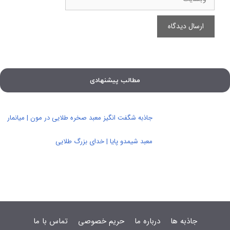
مطالب پیشنهادی
جاذبه شگفت انگیز معبد صخره طلایی در مون | میانمار
معبد شیمدو پایا | خدای بزرگ طلایی
جاذبه ها
درباره ما
حریم خصوصی
تماس با ما