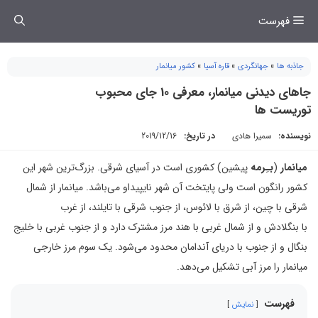
فتن
فهرست
ه
حتوا
جاذبه ها
»
جهانگردی
»
قاره آسیا
»
کشور میانمار
جاهای دیدنی میانمار، معرفی 10 جای محبوب
توریست ها
نویسنده:
سمیرا هادی
در تاریخ:
2019/12/16
میانمار
(
بـِرمه
پیشین) کشوری است در آسیای شرقی. بزرگ‌ترین شهر این
کشور رانگون است ولی پایتخت آن شهر نایپیداو می‌باشد. میانمار از شمال
شرقی با چین، از شرق با لائوس، از جنوب شرقی با تایلند، از غرب
با بنگلادش و از شمال غربی با هند مرز مشترک دارد و از جنوب غربی با خلیج
بنگال و از جنوب با دریای آندامان محدود می‌شود. یک سوم مرز خارجی
میانمار را مرز آبی تشکیل می‌دهد.
فهرست
نمایش