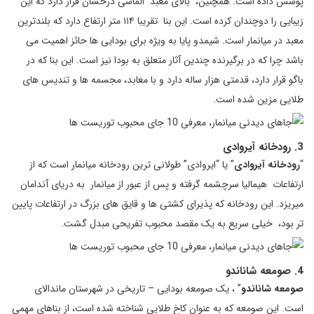
پوشش داده است. همچنین، بالای معبد الماسی درخشان قرار دارد که این
زیبایی را دوچندان کرده است. این بنا تقریبا ۱۱۴ متر ارتفاع دارد که بلندترین
معبد در میانمار است. شیمدو پایا به ویژه برای بودایی ها حائز اهمیت می
باشد چرا که در برگیرنده چندین آثار متعلق به بودا نیز است. این بنا که در
باگو قرار دارد، قدمتی هزار ساله دارد و با معابد، مجسمه ها و تندیس های
طلایی مزین شده است.
3. رودخانه آیروادی
“
رودخانه آیروادی
” یا “ایروادی” طولانی ترین رودخانه میانمار است که از
ارتفاعات هیمالیا سرچشمه گرفته و پس از عبور از میانمار به دریای آندامان
میریزد. این رودخانه که پذیرای کشتی ها و قایق های بزرگ در ارتفاعات پایین
تر بود، خیلی سریع به یک مقصد محبوب تفریحی مبدل گشت.
4. صومعه شاناندو
صومعه شاناندو
” ، یک صومعه بودایی – تاریخی در شهرستان ماندالای
است. این صومعه که به عنوان کاخ طلایی شناخته شده است، از بناهای مهمی