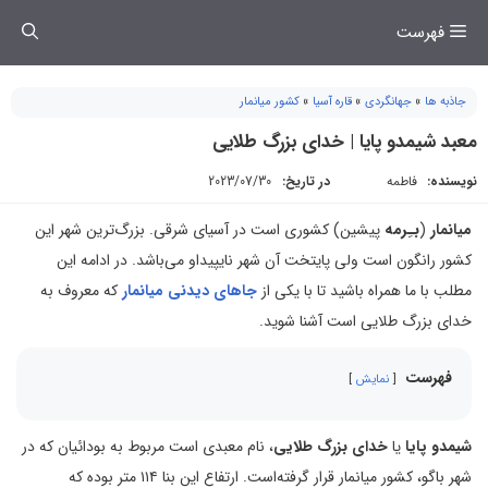
فتن
فهرست
ه
حتوا
جاذبه ها
»
جهانگردی
»
قاره آسیا
»
کشور میانمار
معبد شیمدو پایا | خدای بزرگ طلایی
نویسنده:
فاطمه
در تاریخ:
2023/07/30
میانمار
(
بـِرمه
پیشین) کشوری است در آسیای شرقی. بزرگ‌ترین شهر این
کشور رانگون است ولی پایتخت آن شهر نایپیداو می‌باشد. در ادامه این
مطلب با ما همراه باشید تا با یکی از
جاهای دیدنی میانمار
که معروف به
خدای بزرگ طلایی است آشنا شوید.
فهرست
نمایش
شیمدو پایا
یا
خدای بزرگ طلایی
، نام معبدی است مربوط به بودائیان که در
شهر باگو، کشور میانمار قرار گرفته‌است. ارتفاع این بنا ۱۱۴ متر بوده که