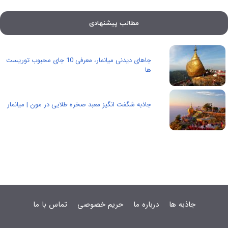
مطالب پیشنهادی
جاهای دیدنی میانمار، معرفی 10 جای محبوب توریست
ها
جاذبه شگفت انگیز معبد صخره طلایی در مون | میانمار
جاذبه ها
درباره ما
حریم خصوصی
تماس با ما