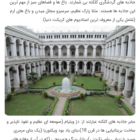
جاذبه های گردشگری کلکته بی شمارند. باغ ها و فضاهای سبز از مهم ترین
این جاذبه ها هستند. مثلا پارک عظیم، سرسبزو مجلل مِیدن و باغ های ارم
(شامل یکی از معروف ترین استادیوم های کریکت دنیا).
سایر جاذبه های کلکته عبارتند از: دژ ویلیام (صومعه ای عظیم و نفوذ ناپذیر و
ساخت بریتانیایی ها در قرن 18)،بنای یاد بود ویکتوریا (یک بنای مرمری
سپید با زیبایی باور نکردنی)، بازار بزرگ چورینجی (که در آن از مغازه های