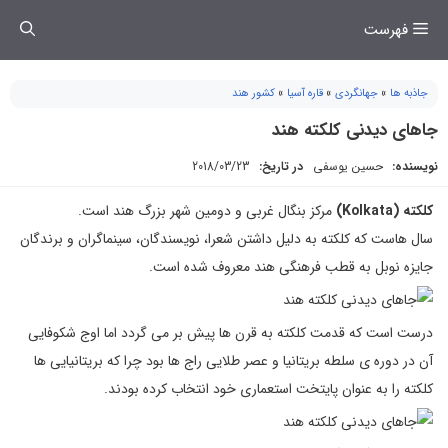
فتن
فهرست
ه
حتوا
جاذبه ها
»
جهانگردی
»
قاره آسیا
»
کشور هند
جاهای دیدنی کلکته هند
نویسنده:
حسین یوسفی
در تاریخ:
2018/03/23
کلکته (Kolkata)
مرکز بنگال غربی و دومین شهر بزرگ هند است.
سال هاست که کلکته به دلیل داشتن شعرا، نویسندگان، سینماگران و برندگان
جایزه نوبل به قطب فرهنگی هند معروف شده است.
درست است که قدمت کلکته به قرن ها پیش بر می گردد اما اوج شکوفایی
آن در دوره ی سلطه بریتانیا و عصر طلایی راج ها بود چرا که بریتانیایی ها
کلکته را به عنوان پایتخت استعماری خود انتخاب کرده بودند.