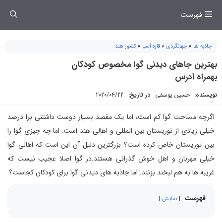
فتن
فهرست
ه
حتوا
جاذبه ها
»
جهانگردی
»
قاره آسیا
»
کشور هند
بهترین جاهای دیدنی گوا مخصوص کودکان
بهمراه آدرس
نویسنده:
حسین یوسفی
در تاریخ:
2020/04/22
اگرچه مساحت گوا کم است، اما یک مقصد بسیار دوست داشتنی برا درصد
خیلی زیادی از توریستان بین المللی و اهالی هند است. اما چه چیزی گوا را
بین توریستان خاص کرده است؟ بزرگترین دلیل آن این است که اهالی گوا
خیلی مهربان و اهل خوش گذرانی هستند.در گوا اصلا عجیب نیست که
غریبه ها به هم لبخند بزنند. اما جاذبه های دیدنی گوا برای کودکان کجاست؟
فهرست
نمایش