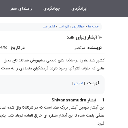
فتن
ایرانگردی
جهانگردی
راهنمای سفر
ه
حتوا
جاذبه ها
»
جهانگردی
»
قاره آسیا
»
کشور هند
10 آبشار زیبای هند
نویسنده:
مرتضی
در تاریخ:
06/15
کشور هند علاوه بر جاذبه های دیدنی مشهورش همانند تاج محل ، جاذب
هایی که اطراف اکثر آنها وجود دارند گردشگران متعددی را به سمت 
فهرست
نمایش
1 – آبشار Shivanasamudra
این آبشار دومین آبشار بزرگ هند است که در کارناتاکا واق شده اس
سنگی باعث شده تا این آبشار منظره ای خارق العاده ایجاد کند. اینج
گیرد.